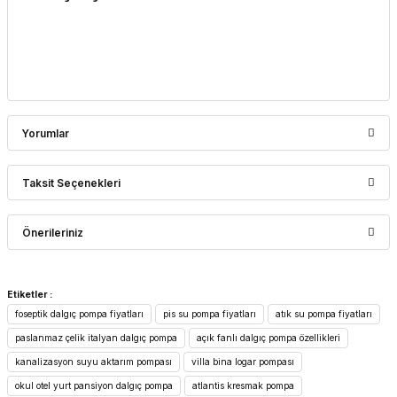
Yorumlar
Taksit Seçenekleri
Bu ürüne ilk yorumu siz yapın!
Önerileriniz
Yorum Yaz
Bu ürünün fiyat bilgisi, resim, ürün açıklamalarında ve diğer
Etiketler :
konularda yetersiz gördüğünüz noktaları öneri formunu
foseptik dalgıç pompa fiyatları
pis su pompa fiyatları
atık su pompa fiyatları
kullanarak tarafımıza iletebilirsiniz.
Görüş ve önerileriniz için teşekkür ederiz.
paslanmaz çelik italyan dalgıç pompa
açık fanlı dalgıç pompa özellikleri
kanalizasyon suyu aktarım pompası
villa bina logar pompası
Ürün resmi kalitesiz, bozuk veya görüntülenemiyor.
okul otel yurt pansiyon dalgıç pompa
atlantis kresmak pompa