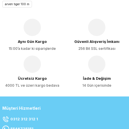
Ürün açıklamasında eksik bilgiler bulunuyor.
arven tıger 100 m
Ürün bilgilerinde hatalar bulunuyor.
Ürün fiyatı diğer sitelerden daha pahalı.
Bu ürüne benzer farklı alternatifler olmalı.
Aynı Gün Kargo
Güvenli Alışveriş İmkanı
15:00’a kadar ki siparişlerde
256 Bit SSL sertifikası
Gönder
Ücretsiz Kargo
İade & Değişim
4000 TL ve üzeri kargo bedava
14 Gün içerisinde
Müşteri Hizmetleri
0312 312 312 1
5546725151