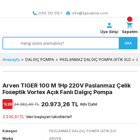
Tüm Türkiye’ye SEÇİLİ ÜRÜNLERDE 4000 TL VE ÜZERİ
kargo bedava
0312 312 312 1
info@3gsulama.com
Üye Girişi
Sepetim
ARA
Anasayfa
DALGIÇ POMPA
PASLANMAZ DALGIÇ POMPA (ATIK SU)
A
Arven TIGER 100 M 1Hp 220V Paslanmaz Çelik
Foseptik Vortex Açık Fanlı Dalgıç Pompa
20.973,26 TL
%39
34.382,40 TL
Kdv Dahil
2.230,51 TL
'den başlayan taksitlerle!!
Kategori
PASLANMAZ DALGIÇ POMPA (ATIK SU)
Marka
ARVEN