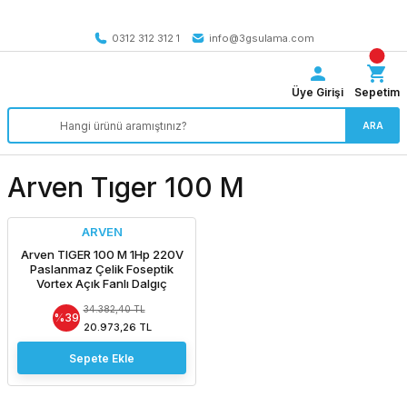
Tüm Türkiye’ye SEÇİLİ ÜRÜNLERDE 4000 TL VE ÜZERİ
kargo bedava
0312 312 312 1
info@3gsulama.com
Üye Girişi
Sepetim
ARA
Arven Tıger 100 M
ARVEN
Arven TIGER 100 M 1Hp 220V
Paslanmaz Çelik Foseptik
Vortex Açık Fanlı Dalgıç
Pompa
34.382,40 TL
%39
20.973,26 TL
Sepete Ekle