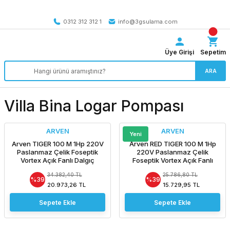
Tüm Türkiye’ye SEÇİLİ ÜRÜNLERDE 4000 TL VE ÜZERİ
kargo bedava
0312 312 312 1
info@3gsulama.com
Üye Girişi
Sepetim
ARA
Villa Bina Logar Pompası
ARVEN
ARVEN
Yeni
Arven TIGER 100 M 1Hp 220V
Arven RED TIGER 100 M 1Hp
Paslanmaz Çelik Foseptik
220V Paslanmaz Çelik
Vortex Açık Fanlı Dalgıç
Foseptik Vortex Açık Fanlı
Pompa
Dalgıç Pompa
34.382,40 TL
25.786,80 TL
%39
%39
20.973,26 TL
15.729,95 TL
Sepete Ekle
Sepete Ekle