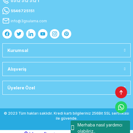
0312 312 312 1
5546725151
info@3gsulama.com
Kurumsal
Alışveriş
Üyelere Özel
© 2023 Tüm hakları saklıdır. Kredi kartı bilgileriniz 256Bit SSL sertifikası
ile güvende.
Merhaba nasıl yardımcı
olabiliriz..
emlak