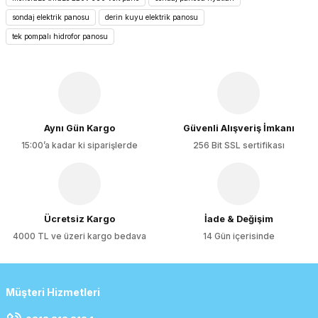
Ürün resmi kalitesiz, bozuk veya görüntülenemiyor.
sondaj elektrik panosu
derin kuyu elektrik panosu
Ürün açıklamasında eksik bilgiler bulunuyor.
tek pompalı hidrofor panosu
Ürün bilgilerinde hatalar bulunuyor.
Ürün fiyatı diğer sitelerden daha pahalı.
Bu ürüne benzer farklı alternatifler olmalı.
Aynı Gün Kargo
Güvenli Alışveriş İmkanı
15:00’a kadar ki siparişlerde
256 Bit SSL sertifikası
Gönder
Ücretsiz Kargo
İade & Değişim
4000 TL ve üzeri kargo bedava
14 Gün içerisinde
Müşteri Hizmetleri