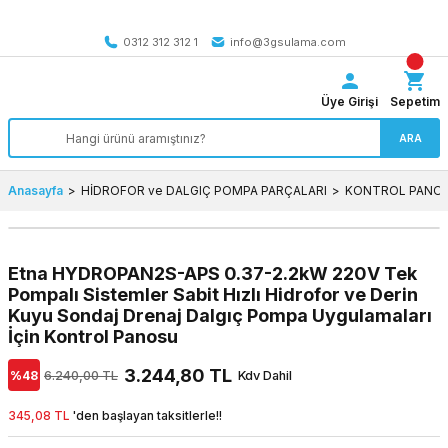
Tüm Türkiye’ye SEÇİLİ ÜRÜNLERDE 4000 TL VE ÜZERİ
kargo bedava
0312 312 312 1
info@3gsulama.com
Üye Girişi
Sepetim
ARA
Anasayfa
HİDROFOR ve DALGIÇ POMPA PARÇALARI
KONTROL PANOL
Etna HYDROPAN2S-APS 0.37-2.2kW 220V Tek
Pompalı Sistemler Sabit Hızlı Hidrofor ve Derin
Kuyu Sondaj Drenaj Dalgıç Pompa Uygulamaları
İçin Kontrol Panosu
3.244,80 TL
%48
6.240,00 TL
Kdv Dahil
345,08 TL
'den başlayan taksitlerle!!