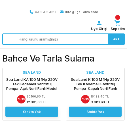
Tüm Türkiye’ye SEÇİLİ ÜRÜNLERDE 4000 TL VE ÜZERİ
kargo bedava
0312 312 312 1
info@3gsulama.com
Üye Girişi
Sepetim
ARA
Bahçe Ve Tarla Sulama
SEA LAND
SEA LAND
Sea Land KA 100 M 1Hp 220V
Sea Land K 100 M 1Hp 220V
Tek Kademeli Santrifüj
Tek Kademeli Santrifüj
Pompa-Açık Noril Fanlı Model
Pompa-Kapalı Noril Fanlı
Model
20.166,60 TL
16.199,40 TL
%39
%39
12.301,63 TL
9.881,63 TL
Stokta Yok
Stokta Yok