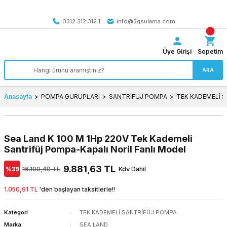
Tüm Türkiye’ye SEÇİLİ ÜRÜNLERDE 4000 TL VE ÜZERİ
kargo bedava
0312 312 312 1
info@3gsulama.com
Üye Girişi
Sepetim
ARA
Anasayfa
POMPA GURUPLARI
SANTRİFÜJ POMPA
TEK KADEMELİ 
Sea Land K 100 M 1Hp 220V Tek Kademeli
Santrifüj Pompa-Kapalı Noril Fanlı Model
9.881,63 TL
%39
16.199,40 TL
Kdv Dahil
1.050,91 TL
'den başlayan taksitlerle!!
Kategori
TEK KADEMELİ SANTRİFÜJ POMPA
Marka
SEA LAND