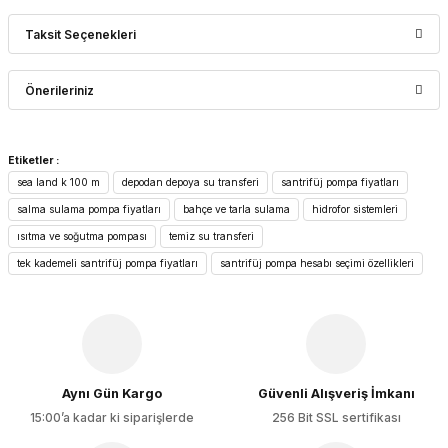
Taksit Seçenekleri
Bu ürüne ilk yorumu siz yapın!
Önerileriniz
Yorum Yaz
Bu ürünün fiyat bilgisi, resim, ürün açıklamalarında ve diğer
Etiketler :
konularda yetersiz gördüğünüz noktaları öneri formunu
sea land k 100 m
depodan depoya su transferi
santrifüj pompa fiyatları
kullanarak tarafımıza iletebilirsiniz.
Görüş ve önerileriniz için teşekkür ederiz.
salma sulama pompa fiyatları
bahçe ve tarla sulama
hidrofor sistemleri
ısıtma ve soğutma pompası
temiz su transferi
Ürün resmi kalitesiz, bozuk veya görüntülenemiyor.
tek kademeli santrifüj pompa fiyatları
santrifüj pompa hesabı seçimi özellikleri
Ürün açıklamasında eksik bilgiler bulunuyor.
Ürün bilgilerinde hatalar bulunuyor.
Ürün fiyatı diğer sitelerden daha pahalı.
Bu ürüne benzer farklı alternatifler olmalı.
Aynı Gün Kargo
Güvenli Alışveriş İmkanı
15:00’a kadar ki siparişlerde
256 Bit SSL sertifikası