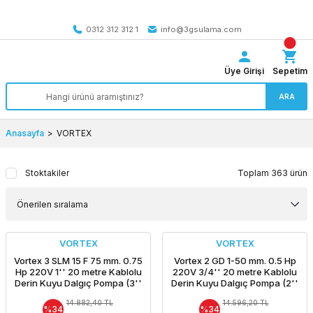
Tüm Türkiye’ye SEÇİLİ ÜRÜNLERDE 4000 TL VE ÜZERİ
kargo bedava
0312 312 312 1
info@3gsulama.com
Üye Girişi
Sepetim
ARA
Anasayfa
VORTEX
Stoktakiler
Toplam 363 ürün
VORTEX
VORTEX
Vortex 3 SLM 15 F 75 mm. 0.75
Vortex 2 GD 1-50 mm. 0.5 Hp
Hp 220V 1'' 20 metre Kablolu
220V 3/4'' 20 metre Kablolu
Derin Kuyu Dalgıç Pompa (3''
Derin Kuyu Dalgıç Pompa (2''
pompa+motor+pano+20m.
pompa+motor+pano+20m.
14.882,40 TL
14.596,20 TL
kablo)
kablo)
%34
%34