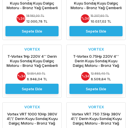
Kuyu Sondaj Kuyu Dalgıç
Kuyu Sondaj Kuyu Dalgıç
Motoru - Bronz Yağ Çemberli
Motoru - Bronz Yağ Çemberli
-Pompasız Tek Motor /
-Pompasız Tek Motor /
18.183,00 TL
15.207,60 TL
ORJİNAL İTALYAN
ORJİNAL İTALYAN
%34
%34
12.000,78 TL
10.037,02 TL
Sepete Ekle
Sepete Ekle
VORTEX
VORTEX
T-Vortex 1Hp 220V 4'' Derin
T-Vortex 0.75Hp 220V 4''
Kuyu Sondaj Kuyu Dalgıç
Derin Kuyu Sondaj Kuyu
Motoru - Bronz Yağ Çemberli
Dalgıç Motoru - Bronz Yağ
-Pompasız Tek Motor /
Çemberli -Pompasız Tek
13.554,60 TL
12.893,40 TL
ORJİNAL İTALYAN
Motor / ORJİNAL İTALYAN
%34
%34
8.946,04 TL
8.509,64 TL
Sepete Ekle
Sepete Ekle
VORTEX
VORTEX
Vortex VRT 1000 10Hp 380V
Vortex VRT 750 7.5Hp 380V
4\'\' Derin Kuyu Sondaj Kuyu
4\'\' Derin Kuyu Sondaj Kuyu
Dalgıç Motoru - Bronz Yağ
Dalgıç Motoru - Bronz Yağ
Çemberli / NSK Rulmanlı -
Çemberli / NSK Rulmanlı -