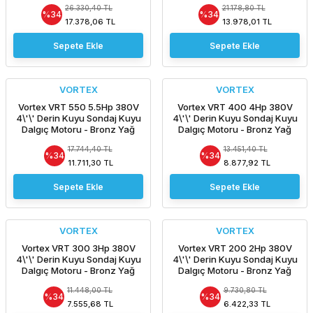
26.330,40 TL
21.178,80 TL
Pompasız Tek Motor
Pompasız Tek Motor
%34
%34
17.378,06 TL
13.978,01 TL
Sepete Ekle
Sepete Ekle
VORTEX
VORTEX
Vortex VRT 550 5.5Hp 380V
Vortex VRT 400 4Hp 380V
4\'\' Derin Kuyu Sondaj Kuyu
4\'\' Derin Kuyu Sondaj Kuyu
Dalgıç Motoru - Bronz Yağ
Dalgıç Motoru - Bronz Yağ
Çemberli / NSK Rulmanlı -
Çemberli / NSK Rulmanlı -
17.744,40 TL
13.451,40 TL
Pompasız Tek Motor
Pompasız Tek Motor
%34
%34
11.711,30 TL
8.877,92 TL
Sepete Ekle
Sepete Ekle
VORTEX
VORTEX
Vortex VRT 300 3Hp 380V
Vortex VRT 200 2Hp 380V
4\'\' Derin Kuyu Sondaj Kuyu
4\'\' Derin Kuyu Sondaj Kuyu
Dalgıç Motoru - Bronz Yağ
Dalgıç Motoru - Bronz Yağ
Çemberli / NSK Rulmanlı -
Çemberli / NSK Rulmanlı -
11.448,00 TL
9.730,80 TL
Pompasız Tek Motor
Pompasız Tek Motor
%34
%34
7.555,68 TL
6.422,33 TL