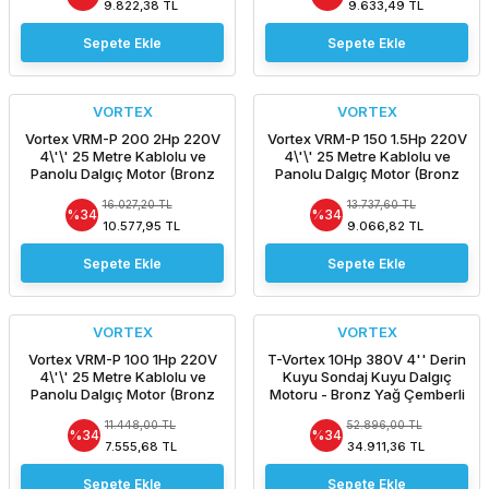
9.822,38 TL
9.633,49 TL
Sepete Ekle
Sepete Ekle
VORTEX
VORTEX
Vortex VRM-P 200 2Hp 220V
Vortex VRM-P 150 1.5Hp 220V
4\'\' 25 Metre Kablolu ve
4\'\' 25 Metre Kablolu ve
Panolu Dalgıç Motor (Bronz
Panolu Dalgıç Motor (Bronz
Yağ Başlıklı)
Yağ Başlıklı)
16.027,20 TL
13.737,60 TL
%34
%34
10.577,95 TL
9.066,82 TL
Sepete Ekle
Sepete Ekle
VORTEX
VORTEX
Vortex VRM-P 100 1Hp 220V
T-Vortex 10Hp 380V 4'' Derin
4\'\' 25 Metre Kablolu ve
Kuyu Sondaj Kuyu Dalgıç
Panolu Dalgıç Motor (Bronz
Motoru - Bronz Yağ Çemberli
Yağ Başlıklı)
-Pompasız Tek Motor /
11.448,00 TL
52.896,00 TL
ORJİNAL İTALYAN
%34
%34
7.555,68 TL
34.911,36 TL
Sepete Ekle
Sepete Ekle