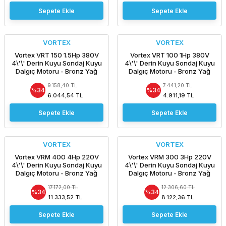
Sepete Ekle
Sepete Ekle
VORTEX
VORTEX
Vortex VRT 150 1.5Hp 380V
Vortex VRT 100 1Hp 380V
4\'\' Derin Kuyu Sondaj Kuyu
4\'\' Derin Kuyu Sondaj Kuyu
Dalgıç Motoru - Bronz Yağ
Dalgıç Motoru - Bronz Yağ
Çemberli / NSK Rulmanlı -
Çemberli / NSK Rulmanlı -
9.158,40 TL
7.441,20 TL
Pompasız Tek Motor
Pompasız Tek Motor
%34
%34
6.044,54 TL
4.911,19 TL
Sepete Ekle
Sepete Ekle
VORTEX
VORTEX
Vortex VRM 400 4Hp 220V
Vortex VRM 300 3Hp 220V
4\'\' Derin Kuyu Sondaj Kuyu
4\'\' Derin Kuyu Sondaj Kuyu
Dalgıç Motoru - Bronz Yağ
Dalgıç Motoru - Bronz Yağ
Çemberli / NSK Rulmanlı -
Çemberli / NSK Rulmanlı -
17.172,00 TL
12.306,60 TL
Pompasız Tek Motor
Pompasız Tek Motor
%34
%34
11.333,52 TL
8.122,36 TL
Sepete Ekle
Sepete Ekle