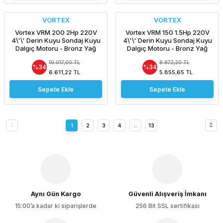
VORTEX
VORTEX
Vortex VRM 200 2Hp 220V
Vortex VRM 150 1.5Hp 220V
4\'\' Derin Kuyu Sondaj Kuyu
4\'\' Derin Kuyu Sondaj Kuyu
Dalgıç Motoru - Bronz Yağ
Dalgıç Motoru - Bronz Yağ
Çemberli / NSK Rulmanlı -
Çemberli / NSK Rulmanlı -
10.017,00 TL
8.872,20 TL
Pompasız Tek Motor
Pompasız Tek Motor
%34
%34
6.611,22 TL
5.855,65 TL
Sepete Ekle
Sepete Ekle
1
2
3
4
..
13
Aynı Gün Kargo
Güvenli Alışveriş İmkanı
15:00’a kadar ki siparişlerde
256 Bit SSL sertifikası