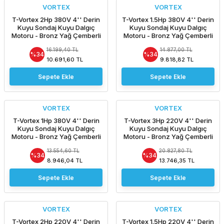
VORTEX
VORTEX
T-Vortex 2Hp 380V 4'' Derin
T-Vortex 1.5Hp 380V 4'' Derin
Kuyu Sondaj Kuyu Dalgıç
Kuyu Sondaj Kuyu Dalgıç
Motoru - Bronz Yağ Çemberli
Motoru - Bronz Yağ Çemberli
-Pompasız Tek Motor /
-Pompasız Tek Motor /
16.199,40 TL
14.877,00 TL
ORJİNAL İTALYAN
ORJİNAL İTALYAN
%34
%34
10.691,60 TL
9.818,82 TL
Sepete Ekle
Sepete Ekle
VORTEX
VORTEX
T-Vortex 1Hp 380V 4'' Derin
T-Vortex 3Hp 220V 4'' Derin
Kuyu Sondaj Kuyu Dalgıç
Kuyu Sondaj Kuyu Dalgıç
Motoru - Bronz Yağ Çemberli
Motoru - Bronz Yağ Çemberli
-Pompasız Tek Motor /
-Pompasız Tek Motor /
13.554,60 TL
20.827,80 TL
ORJİNAL İTALYAN
ORJİNAL İTALYAN
%34
%34
8.946,04 TL
13.746,35 TL
Sepete Ekle
Sepete Ekle
VORTEX
VORTEX
T-Vortex 2Hp 220V 4'' Derin
T-Vortex 1.5Hp 220V 4'' Derin