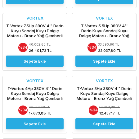
VORTEX
VORTEX
T-Vortex 7.5Hp 380V 4'' Derin
T-Vortex 5.5Hp 380V 4''
Kuyu Sondaj Kuyu Dalgıç
Derin Kuyu Sondaj Kuyu
Motoru - Bronz Yağ Çemberli
Dalgıç Motoru - Bronz Yağ
-Pompasız Tek Motor /
Çemberli -Pompasız Tek
40.002,60 TL
33.390,60 TL
ORJİNAL İTALYAN
Motor / ORJİNAL İTALYAN
%34
%34
26.401,72 TL
22.037,80 TL
Sepete Ekle
Sepete Ekle
VORTEX
VORTEX
T-Vortex 4Hp 380V 4'' Derin
T-Vortex 3Hp 380V 4'' Derin
Kuyu Sondaj Kuyu Dalgıç
Kuyu Sondaj Kuyu Dalgıç
Motoru - Bronz Yağ Çemberli
Motoru - Bronz Yağ Çemberli
-Pompasız Tek Motor /
-Pompasız Tek Motor /
26.778,60 TL
18.844,20 TL
ORJİNAL İTALYAN
ORJİNAL İTALYAN
%34
%34
17.673,88 TL
12.437,17 TL
Sepete Ekle
Sepete Ekle