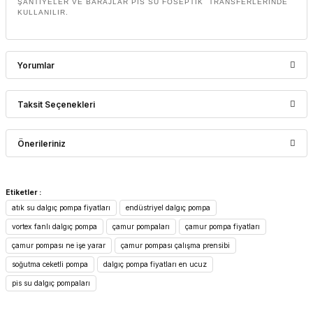
ŞANTİYELER VE BARAJLAR PİS SU FOSEPTİK TRANSFERLERİNDE
KULLANILIR.
Yorumlar
Taksit Seçenekleri
Bu ürüne ilk yorumu siz yapın!
Önerileriniz
Yorum Yaz
Bu ürünün fiyat bilgisi, resim, ürün açıklamalarında ve diğer
Etiketler :
konularda yetersiz gördüğünüz noktaları öneri formunu
atık su dalgıç pompa fiyatları
endüstriyel dalgıç pompa
kullanarak tarafımıza iletebilirsiniz.
Görüş ve önerileriniz için teşekkür ederiz.
vortex fanlı dalgıç pompa
çamur pompaları
çamur pompa fiyatları
çamur pompası ne işe yarar
çamur pompası çalışma prensibi
Ürün resmi kalitesiz, bozuk veya görüntülenemiyor.
soğutma ceketli pompa
dalgıç pompa fiyatları en ucuz
Ürün açıklamasında eksik bilgiler bulunuyor.
pis su dalgıç pompaları
Ürün bilgilerinde hatalar bulunuyor.