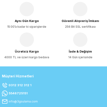
Ürün fiyatı diğer sitelerden daha pahalı.
Bu ürüne benzer farklı alternatifler olmalı.
Aynı Gün Kargo
Güvenli Alışveriş İmkanı
15:00’a kadar ki siparişlerde
256 Bit SSL sertifikası
Gönder
Ücretsiz Kargo
İade & Değişim
4000 TL ve üzeri kargo bedava
14 Gün içerisinde
Müşteri Hizmetleri
0312 312 312 1
5546725151
info@3gsulama.com