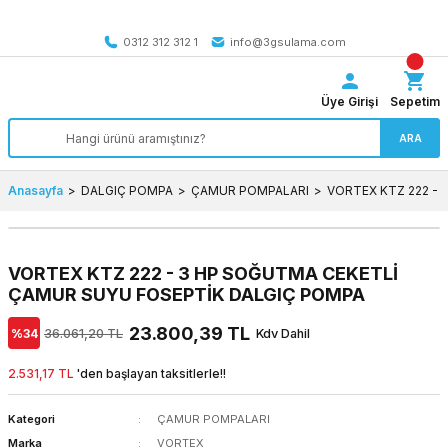
Tüm Türkiye’ye SEÇİLİ ÜRÜNLERDE 4000 TL VE ÜZERİ
kargo bedava
0312 312 312 1
info@3gsulama.com
Üye Girişi
Sepetim
ARA
Anasayfa
DALGIÇ POMPA
ÇAMUR POMPALARI
VORTEX KTZ 222 -
VORTEX KTZ 222 - 3 HP SOĞUTMA CEKETLİ
ÇAMUR SUYU FOSEPTİK DALGIÇ POMPA
23.800,39 TL
%34
36.061,20 TL
Kdv Dahil
2.531,17 TL
'den başlayan taksitlerle!!
Kategori
ÇAMUR POMPALARI
Marka
VORTEX