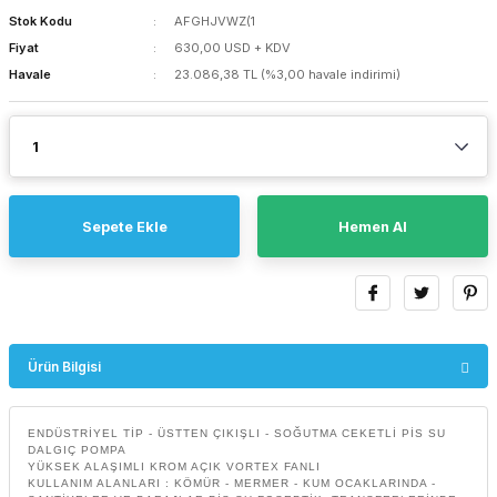
Stok Kodu
AFGHJVWZ(1
Fiyat
630,00 USD + KDV
Havale
23.086,38 TL (%3,00 havale indirimi)
Sepete Ekle
Hemen Al
Ürün Bilgisi
ENDÜSTRİYEL TİP - ÜSTTEN ÇIKIŞLI - SOĞUTMA CEKETLİ PİS SU
DALGIÇ POMPA
YÜKSEK ALAŞIMLI KROM AÇIK VORTEX FANLI
KULLANIM ALANLARI : KÖMÜR - MERMER - KUM OCAKLARINDA -