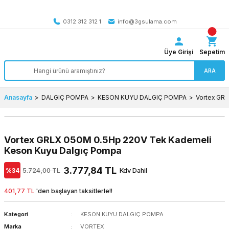
Tüm Türkiye’ye SEÇİLİ ÜRÜNLERDE 4000 TL VE ÜZERİ
kargo bedava
0312 312 312 1
info@3gsulama.com
Üye Girişi
Sepetim
ARA
Anasayfa
DALGIÇ POMPA
KESON KUYU DALGIÇ POMPA
Vortex GR
Vortex GRLX 050M 0.5Hp 220V Tek Kademeli
Keson Kuyu Dalgıç Pompa
3.777,84 TL
%34
5.724,00 TL
Kdv Dahil
401,77 TL
'den başlayan taksitlerle!!
Kategori
KESON KUYU DALGIÇ POMPA
Marka
VORTEX