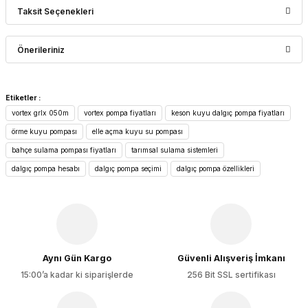
Taksit Seçenekleri
Bu ürüne ilk yorumu siz yapın!
Önerileriniz
Yorum Yaz
Bu ürünün fiyat bilgisi, resim, ürün açıklamalarında ve diğer
Etiketler :
konularda yetersiz gördüğünüz noktaları öneri formunu
vortex grlx 050m
vortex pompa fiyatları
keson kuyu dalgıç pompa fiyatları
kullanarak tarafımıza iletebilirsiniz.
Görüş ve önerileriniz için teşekkür ederiz.
örme kuyu pompası
elle açma kuyu su pompası
bahçe sulama pompası fiyatları
tarımsal sulama sistemleri
Ürün resmi kalitesiz, bozuk veya görüntülenemiyor.
dalgıç pompa hesabı
dalgıç pompa seçimi
dalgıç pompa özellikleri
Ürün açıklamasında eksik bilgiler bulunuyor.
Ürün bilgilerinde hatalar bulunuyor.
Ürün fiyatı diğer sitelerden daha pahalı.
Bu ürüne benzer farklı alternatifler olmalı.
Aynı Gün Kargo
Güvenli Alışveriş İmkanı
15:00’a kadar ki siparişlerde
256 Bit SSL sertifikası