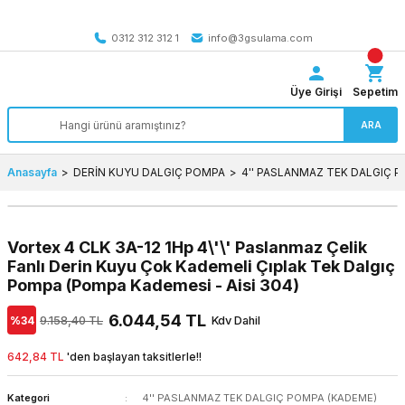
Tüm Türkiye’ye SEÇİLİ ÜRÜNLERDE 4000 TL VE ÜZERİ
kargo bedava
0312 312 312 1
info@3gsulama.com
Üye Girişi
Sepetim
ARA
Anasayfa
DERİN KUYU DALGIÇ POMPA
4'' PASLANMAZ TEK DALGIÇ 
Vortex 4 CLK 3A-12 1Hp 4\'\' Paslanmaz Çelik
Fanlı Derin Kuyu Çok Kademeli Çıplak Tek Dalgıç
Pompa (Pompa Kademesi - Aisi 304)
6.044,54 TL
%34
9.158,40 TL
Kdv Dahil
642,84 TL
'den başlayan taksitlerle!!
Kategori
4'' PASLANMAZ TEK DALGIÇ POMPA (KADEME)