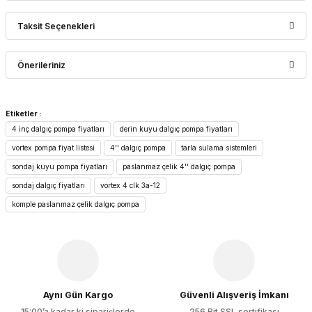
Taksit Seçenekleri
Bu ürüne ilk yorumu siz yapın!
Önerileriniz
Yorum Yaz
Bu ürünün fiyat bilgisi, resim, ürün açıklamalarında ve diğer
Etiketler :
konularda yetersiz gördüğünüz noktaları öneri formunu
4 inç dalgıç pompa fiyatları
derin kuyu dalgıç pompa fiyatları
kullanarak tarafımıza iletebilirsiniz.
Görüş ve önerileriniz için teşekkür ederiz.
vortex pompa fiyat listesi
4'' dalgıç pompa
tarla sulama sistemleri
sondaj kuyu pompa fiyatları
paslanmaz çelik 4'' dalgıç pompa
Ürün resmi kalitesiz, bozuk veya görüntülenemiyor.
sondaj dalgıç fiyatları
vortex 4 clk 3a-12
Ürün açıklamasında eksik bilgiler bulunuyor.
komple paslanmaz çelik dalgıç pompa
Ürün bilgilerinde hatalar bulunuyor.
Ürün fiyatı diğer sitelerden daha pahalı.
Bu ürüne benzer farklı alternatifler olmalı.
Aynı Gün Kargo
Güvenli Alışveriş İmkanı
15:00’a kadar ki siparişlerde
256 Bit SSL sertifikası