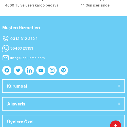
4000 TL ve üzeri kargo bedava
14 Gün içerisinde
Müşteri Hizmetleri
0312 312 312 1
5546725151
info@3gsulama.com
Kurumsal
Alışveriş
Üyelere Özel