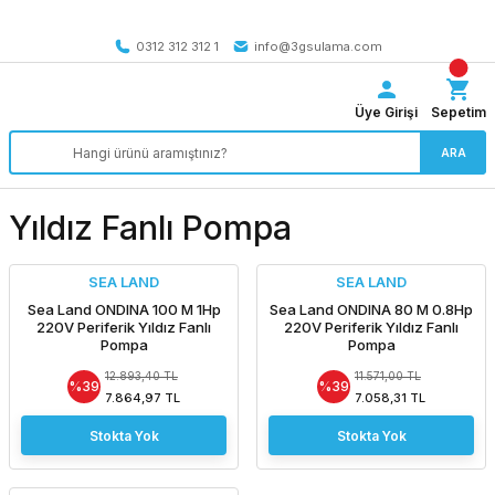
Tüm Türkiye’ye SEÇİLİ ÜRÜNLERDE 4000 TL VE ÜZERİ
kargo bedava
0312 312 312 1
info@3gsulama.com
Üye Girişi
Sepetim
ARA
Yıldız Fanlı Pompa
SEA LAND
SEA LAND
Sea Land ONDINA 100 M 1Hp
Sea Land ONDINA 80 M 0.8Hp
220V Periferik Yıldız Fanlı
220V Periferik Yıldız Fanlı
Pompa
Pompa
12.893,40 TL
11.571,00 TL
%39
%39
7.864,97 TL
7.058,31 TL
Stokta Yok
Stokta Yok