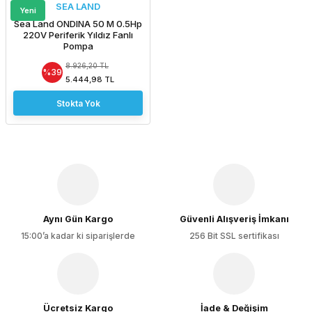
SEA LAND
Yeni
Sea Land ONDINA 50 M 0.5Hp
220V Periferik Yıldız Fanlı
Pompa
8.926,20 TL
%39
5.444,98 TL
Stokta Yok
Aynı Gün Kargo
Güvenli Alışveriş İmkanı
15:00’a kadar ki siparişlerde
256 Bit SSL sertifikası
Ücretsiz Kargo
İade & Değişim