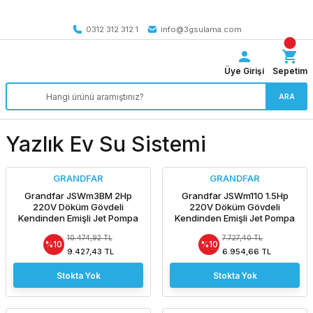
Tüm Türkiye’ye SEÇİLİ ÜRÜNLERDE 4000 TL VE ÜZERİ
kargo bedava
0312 312 312 1
info@3gsulama.com
Üye Girişi
Sepetim
ARA
Yazlık Ev Su Sistemi
GRANDFAR
GRANDFAR
Grandfar JSWm3BM 2Hp
Grandfar JSWm110 1.5Hp
220V Döküm Gövdeli
220V Döküm Gövdeli
Kendinden Emişli Jet Pompa
Kendinden Emişli Jet Pompa
10.474,92 TL
7.727,40 TL
%10
%10
9.427,43 TL
6.954,66 TL
Stokta Yok
Stokta Yok