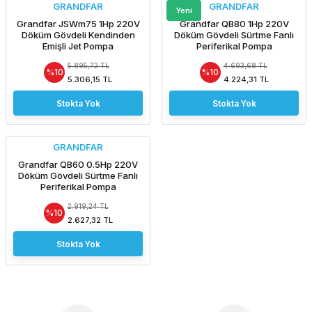
GRANDFAR
GRANDFAR
Yeni
Grandfar JSWm75 1Hp 220V
Grandfar QB80 1Hp 220V
Döküm Gövdeli Kendinden
Döküm Gövdeli Sürtme Fanlı
Emişli Jet Pompa
Periferikal Pompa
5.895,72 TL
4.693,68 TL
%10
%10
5.306,15 TL
4.224,31 TL
Stokta Yok
Stokta Yok
GRANDFAR
Grandfar QB60 0.5Hp 220V
Döküm Gövdeli Sürtme Fanlı
Periferikal Pompa
2.919,24 TL
%10
2.627,32 TL
Stokta Yok