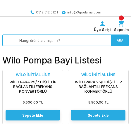
Tüm Türkiye’ye SEÇİLİ ÜRÜNLERDE 4000 TL VE ÜZERİ
kargo bedava
0312 312 312 1
info@3gsulama.com
Üye Girişi
Sepetim
ARA
Wilo Pompa Bayi Listesi
WİLO İNİTİAL LİNE
WİLO İNİTİAL LİNE
WİLO PARA 25/7 DİŞLİ TİP
WİLO PARA 25/8 DİŞLİ TİP
BAĞLANTILI FREKANS
BAĞLANTILI FREKANS
KONVERTÖRLÜ
KONVERTÖRLÜ
SİRKÜLASYON POMPASI
SİRKÜLASYON POMPASI
5.500,00 TL
5.500,00 TL
Sepete Ekle
Sepete Ekle