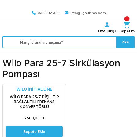
Tüm Türkiye’ye SEÇİLİ ÜRÜNLERDE 4000 TL VE ÜZERİ
kargo bedava
0312 312 312 1
info@3gsulama.com
Üye Girişi
Sepetim
ARA
Wilo Para 25-7 Sirkülasyon
Pompası
WİLO İNİTİAL LİNE
WİLO PARA 25/7 DİŞLİ TİP
BAĞLANTILI FREKANS
KONVERTÖRLÜ
SİRKÜLASYON POMPASI
5.500,00 TL
Sepete Ekle