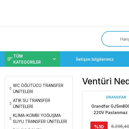
Tüm
TÜM
İletişim bilgilerimiz
KATEGORİLER
Ventüri Ned
WC ÖĞÜTÜCÜ TRANSFER
ÜNİTELERİ
GRANDFAR
ATIK SU TRANSFER
Grandfar GJSm800
ÜNİTELERİ
220V Paslanmaz 
KLİMA-KOMBİ YOĞUŞMA
Gövdeli Kendinden 
SUYU TRANSFER ÜNİTELERİ
Jet Pompa
%10
6.296,40