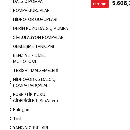
DALGIÇ POMPA
5.666,
indirim
POMPA GURUPLARI
HİDROFOR GURUPLARI
DERİN KUYU DALGIÇ POMPA
SİRKÜLASYON POMPALARI
GENLEŞME TANKLARI
BENZİNLİ - DİZEL
MOTOPOMP
TESİSAT MALZEMELERİ
HİDROFOR ve DALGIÇ
POMPA PARÇALARI
FOSEPTİK KOKU
GİDERİCİLER (BioWave)
Kategori
Test
YANGIN GRUPLARI