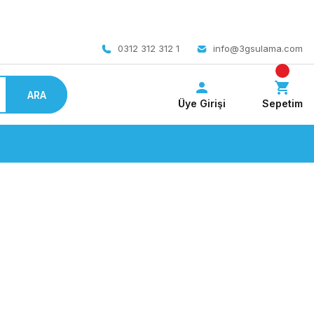
 bedava
0312 312 312 1
info@3gsulama.com
ARA
Üye Girişi
Sepetim