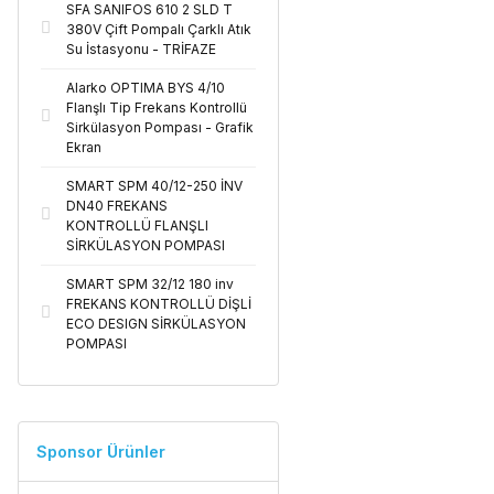
SFA SANIFOS 610 2 SLD T
380V Çift Pompalı Çarklı Atık
Su İstasyonu - TRİFAZE
Alarko OPTIMA BYS 4/10
Flanşlı Tip Frekans Kontrollü
Sirkülasyon Pompası - Grafik
Ekran
SMART SPM 40/12-250 İNV
DN40 FREKANS
KONTROLLÜ FLANŞLI
SİRKÜLASYON POMPASI
SMART SPM 32/12 180 inv
FREKANS KONTROLLÜ DİŞLİ
ECO DESIGN SİRKÜLASYON
POMPASI
Sponsor Ürünler