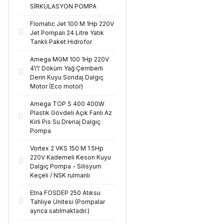
SİRKÜLASYON POMPA
Flomatic Jet 100 M 1Hp 220V
Jet Pompalı 24 Litre Yatık
Tanklı Paket Hidrofor
Amega MGM 100 1Hp 220V
4\'\' Döküm Yağ Çemberli
Derin Kuyu Sondaj Dalgıç
Motor (Eco motor)
Amega TOP S 400 400W
Plastik Gövdeli Açık Fanlı Az
Kirli Pis Su Drenaj Dalgıç
Pompa
Vortex 2 VKS 150 M 1.5Hp
220V Kademeli Keson Kuyu
Dalgıç Pompa - Silisyum
Keçeli / NSK rulmanlı
Etna FOSDEP 250 Atıksu
Tahliye Ünitesi (Pompalar
ayrıca satılmaktadır.)