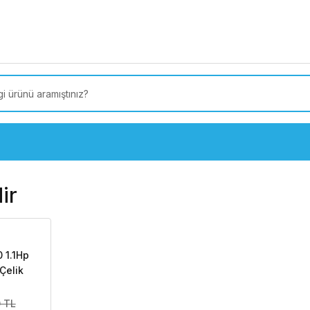
 Türkiye’ye SEÇİLİ ÜRÜNLERDE 4000 TL VE ÜZERİ
kargo
ir
 1.1Hp
Çelik
Emişli
 TL