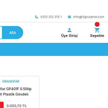
 bedava
0312 312 312 1
info@3gsulama.com
ARA
Üye Girişi
Sepetim
GRANDFAR
far GP401F 0.55Hp
V Plastik Gövdeli
naj Dalgıç Pompa
0
3.033,72 TL