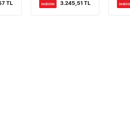
57 TL
3.245,51 TL
indirim
indir