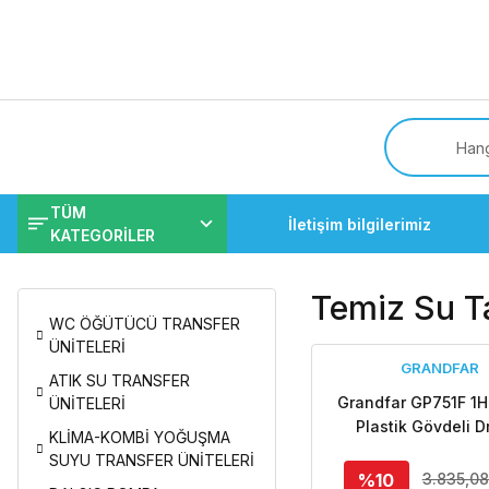
Tüm
TÜM
İletişim bilgilerimiz
KATEGORİLER
Temiz Su Ta
WC ÖĞÜTÜCÜ TRANSFER
ÜNİTELERİ
GRANDFAR
ATIK SU TRANSFER
Grandfar GP751F 1
ÜNİTELERİ
Plastik Gövdeli D
KLİMA-KOMBİ YOĞUŞMA
Dalgıç Pomp
SUYU TRANSFER ÜNİTELERİ
%10
3.835,08