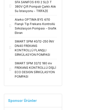
SFA SANIFOS 610 2 SLD T
380V Çift Pompalı Çarklı Atık
Su İstasyonu - TRİFAZE
Alarko OPTIMA BYS 4/10
Flanşlı Tip Frekans Kontrollü
Sirkülasyon Pompası - Grafik
Ekran
SMART SPM 40/12-250 İNV
DN40 FREKANS
KONTROLLÜ FLANŞLI
SİRKÜLASYON POMPASI
SMART SPM 32/12 180 inv
FREKANS KONTROLLÜ DİŞLİ
ECO DESIGN SİRKÜLASYON
POMPASI
Sponsor Ürünler