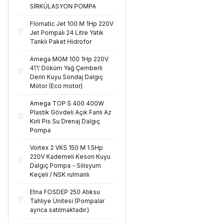
SİRKÜLASYON POMPA
Flomatic Jet 100 M 1Hp 220V
Jet Pompalı 24 Litre Yatık
Tanklı Paket Hidrofor
Amega MGM 100 1Hp 220V
4\'\' Döküm Yağ Çemberli
Derin Kuyu Sondaj Dalgıç
Motor (Eco motor)
Amega TOP S 400 400W
Plastik Gövdeli Açık Fanlı Az
Kirli Pis Su Drenaj Dalgıç
Pompa
Vortex 2 VKS 150 M 1.5Hp
220V Kademeli Keson Kuyu
Dalgıç Pompa - Silisyum
Keçeli / NSK rulmanlı
Etna FOSDEP 250 Atıksu
Tahliye Ünitesi (Pompalar
ayrıca satılmaktadır.)