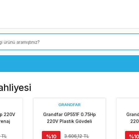
 Türkiye’ye SEÇİLİ ÜRÜNLERDE 4000 TL VE ÜZERİ
kargo
hliyesi
GRANDFAR
Hp 220V
Grandfar GP551F 0.75Hp
Grand
renaj
220V Plastik Gövdeli
220
a
Drenaj Dalgıç Pompa
Dre
%10
%1
 TL
3.606,12 TL