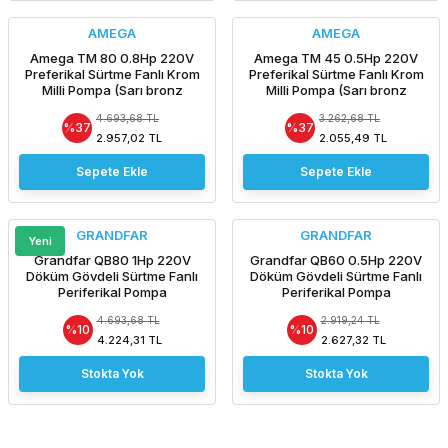
AMEGA
AMEGA
Amega TM 80 0.8Hp 220V
Amega TM 45 0.5Hp 220V
Preferikal Sürtme Fanlı Krom
Preferikal Sürtme Fanlı Krom
Milli Pompa (Sarı bronz
Milli Pompa (Sarı bronz
yataklı, sıkışma yapmaz.)
yataklı, sıkışma yapmaz.)
4.693,68 TL
3.262,68 TL
%37
%37
2.957,02 TL
2.055,49 TL
Sepete Ekle
Sepete Ekle
GRANDFAR
GRANDFAR
Yeni
Grandfar QB80 1Hp 220V
Grandfar QB60 0.5Hp 220V
Döküm Gövdeli Sürtme Fanlı
Döküm Gövdeli Sürtme Fanlı
Periferikal Pompa
Periferikal Pompa
4.693,68 TL
2.919,24 TL
%10
%10
4.224,31 TL
2.627,32 TL
Stokta Yok
Stokta Yok