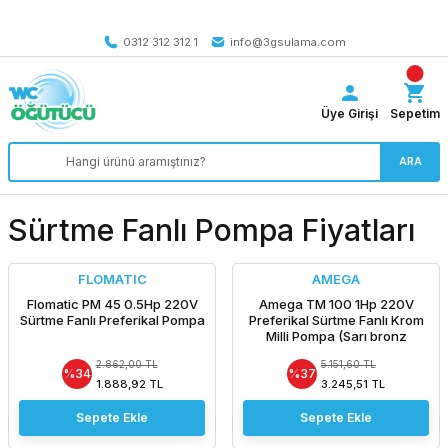
Tüm Türkiye’ye SEÇİLİ ÜRÜNLERDE 4000 TL VE ÜZERİ
kargo bedava
0312 312 312 1
info@3gsulama.com
Üye Girişi
Sepetim
ARA
Sürtme Fanlı Pompa Fiyatları
FLOMATIC
AMEGA
Flomatic PM 45 0.5Hp 220V
Amega TM 100 1Hp 220V
Sürtme Fanlı Preferikal Pompa
Preferikal Sürtme Fanlı Krom
Milli Pompa (Sarı bronz
yataklı, sıkışma yapmaz.)
2.862,00 TL
5.151,60 TL
%34
%37
1.888,92 TL
3.245,51 TL
Sepete Ekle
Sepete Ekle