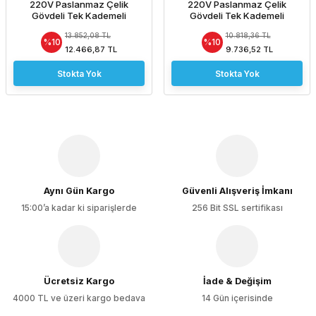
220V Paslanmaz Çelik
220V Paslanmaz Çelik
Gövdeli Tek Kademeli
Gövdeli Tek Kademeli
Santrifüj Pompa
Santrifüj Pompa
13.852,08 TL
10.818,36 TL
%10
%10
12.466,87 TL
9.736,52 TL
Stokta Yok
Stokta Yok
Aynı Gün Kargo
Güvenli Alışveriş İmkanı
15:00’a kadar ki siparişlerde
256 Bit SSL sertifikası
Ücretsiz Kargo
İade & Değişim
4000 TL ve üzeri kargo bedava
14 Gün içerisinde