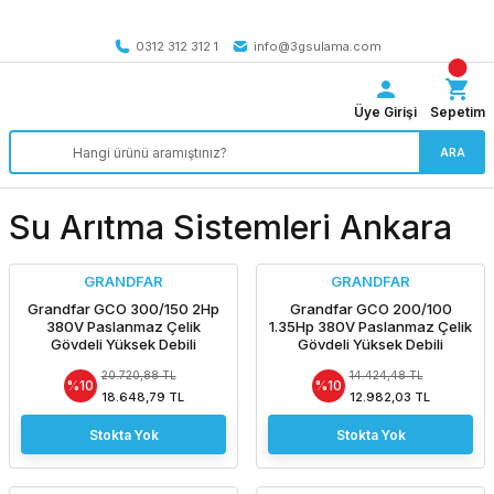
Tüm Türkiye’ye SEÇİLİ ÜRÜNLERDE 4000 TL VE ÜZERİ
kargo bedava
0312 312 312 1
info@3gsulama.com
Üye Girişi
Sepetim
ARA
Su Arıtma Sistemleri Ankara
GRANDFAR
GRANDFAR
Grandfar GCO 300/150 2Hp
Grandfar GCO 200/100
380V Paslanmaz Çelik
1.35Hp 380V Paslanmaz Çelik
Gövdeli Yüksek Debili
Gövdeli Yüksek Debili
Santrifüj Pompa - Aisi 316
Santrifüj Pompa - Aisi 316
20.720,88 TL
14.424,48 TL
%10
%10
18.648,79 TL
12.982,03 TL
Stokta Yok
Stokta Yok