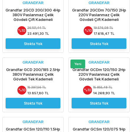
GRANDFAR
GRANDFAR
Grandfar 2GCD 200/300 4Hp
Grandfar 2GCDm 70/150 2Hp
380V Paslanmaz Çelik
220V Paslanmaz Çelik
Gövdeli Çift Kademeli
Gövdeli Çift Kademeli
Santrifüj Pompa-Aisi 304
Santrifüj Pompa-Aisi 304
26.101,44 TL
19.576,08 TL
%10
%10
23.491,30 TL
17.618,47 TL
Stokta Yok
Stokta Yok
GRANDFAR
GRANDFAR
Yeni
Grandfar GCD 200/185 2.5Hp
Grandfar GCDm 120/150 2Hp
380V Paslanmaz Çelik
220V Paslanmaz Çelik
Gövdeli Tek Kademeli
Gövdeli Tek Kademeli
Santrifüj Pompa-Aisi 304
Santrifüj Pompa-Aisi 304
15.397,56 TL
15.855,48 TL
%10
%10
13.857,80 TL
14.269,93 TL
Stokta Yok
Stokta Yok
GRANDFAR
GRANDFAR
Grandfar GCSm 120/110 1.5Hp
Grandfar GCSm 120/075 1Hp