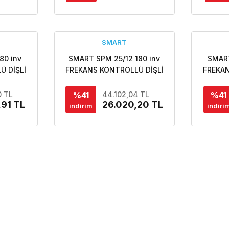
SMART
80 inv
SMART SPM 25/12 180 inv
SMART
Ü DİŞLİ
FREKANS KONTROLLÜ DİŞLİ
FREKAN
LASYON
ECO DESIGN SİRKÜLASYON
ECO D
POMPASI
%41
%41
0 TL
44.102,04 TL
,91 TL
26.020,20 TL
indirim
indiri