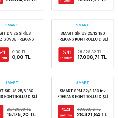
m
indirim
SMART
SMART
RT DN 25 SİRİUS
SMART SİRİUS 25/12 180
Z GÖVDE FREKANS
FREKANS KONTROLLÜ DİŞLİ
ROLLÜ DİŞLİ ECO
ECO DESIGN SİRKÜLASYON
IGN SİRKÜLASYON
POMPASI
41
%41
0,00 TL
28.828,32 TL
 - Özel fiyat teklifi
0,00 TL
17.008,71 TL
dirim
indirim
in bizi arayınız.
SMART
SMART
T SİRİUS 25/6 180
SMART SPM 32/8 180 inv
S KONTROLLÜ DİŞLİ
FREKANS KONTROLLÜ DİŞLİ
ESIGN SİRKÜLASYON
ECO DESIGN SİRKÜLASYON
POMPASI
POMPASI
%41
25.720,68 TL
48.003,12 TL
15.175,20 TL
28.321,84 TL
m
indirim