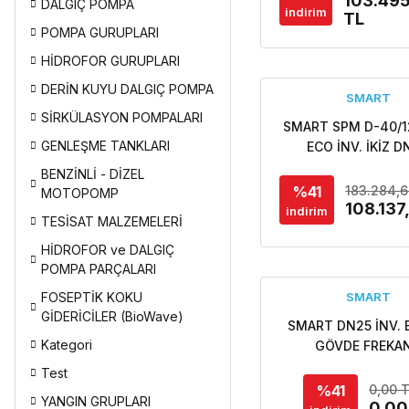
103.495
DALGIÇ POMPA
indirim
TL
POMPA GURUPLARI
HİDROFOR GURUPLARI
DERİN KUYU DALGIÇ POMPA
SMART
SİRKÜLASYON POMPALARI
SMART SPM D-40/12
GENLEŞME TANKLARI
ECO İNV. İKİZ 
FREKANS KONTR
BENZİNLİ - DİZEL
FLANŞLI ECO İKİZ
%41
183.284,
MOTOPOMP
SİRKÜLASYON PO
108.137
indirim
TESİSAT MALZEMELERİ
HİDROFOR ve DALGIÇ
POMPA PARÇALARI
FOSEPTİK KOKU
SMART
GİDERİCİLER (BioWave)
SMART DN25 İNV.
Kategori
GÖVDE FREKA
KONTROLLÜ Dİ
Test
SİRKÜLASYON POM
%41
0,00 
YANGIN GRUPLARI
Özel fiyat teklifi iç
0,00