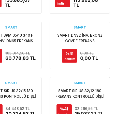
133.885,07
115.862,08
ÜLASYON POMPASI
SİRKÜLASYON POMPASI
indirim
TL
TL
SMART
SMART
T SPM 65/10 340 F
SMART DN32 İNV. BRONZ
İNV. DN65 FREKANS
GÖVDE FREKANS
OLLÜ FLANŞLI ECO
KONTROLLÜ DİŞLİ
IGN SİRKÜLASYON
SİRKÜLASYON POMPASI -
%41
103.014,96 TL
0,00 TL
POMPASI
60.778,83 TL
Özel fiyat teklifi için bizi
0,00 TL
m
indirim
arayınız.
SMART
SMART
 SİRİUS 32/15 180
SMART SİRİUS 32/12 180
S KONTROLLÜ DİŞLİ
FREKANS KONTROLLÜ DİŞLİ
ESIGN SİRKÜLASYON
ECO DESIGN SİRKÜLASYON
POMPASI
POMPASI
%41
34.448,52 TL
32.266,56 TL
20.324,63 TL
19.037,27 TL