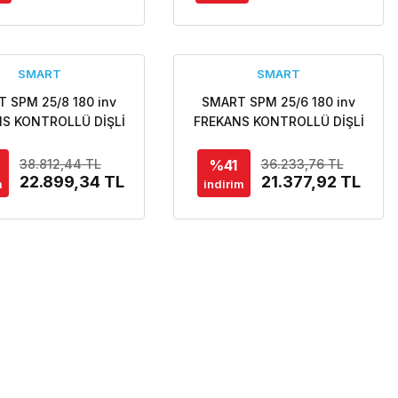
SMART
SMART
 SPM 25/8 180 inv
SMART SPM 25/6 180 inv
S KONTROLLÜ DİŞLİ
FREKANS KONTROLLÜ DİŞLİ
ESIGN SİRKÜLASYON
ECO DESIGN SİRKÜLASYON
POMPASI
POMPASI
%41
38.812,44 TL
36.233,76 TL
22.899,34 TL
21.377,92 TL
m
indirim