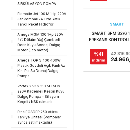
SİRKÜLASYON POMPA
Flomatic Jet 100 M 1Hp 220V
Jet Pompalı 24 Litre Yatık
SMART
Tanklı Paket Hidrofor
SMART SPM 32/6 1
Amega MGM 100 1Hp 220V
FREKANS KONTROLL
4\'\' Döküm Yağ Çemberli
Derin Kuyu Sondaj Dalgıç
ECO DESIGN SİRKÜ
Motor (Eco motor)
POMPASI
%41
42.316,8
24.966
indirim
Amega TOP S 400 400W
Plastik Gövdeli Açık Fanlı Az
Kirli Pis Su Drenaj Dalgıç
Pompa
Vortex 2 VKS 150 M 1.5Hp
220V Kademeli Keson Kuyu
Dalgıç Pompa - Silisyum
Keçeli / NSK rulmanlı
Etna FOSDEP 250 Atıksu
Tahliye Ünitesi (Pompalar
ayrıca satılmaktadır.)