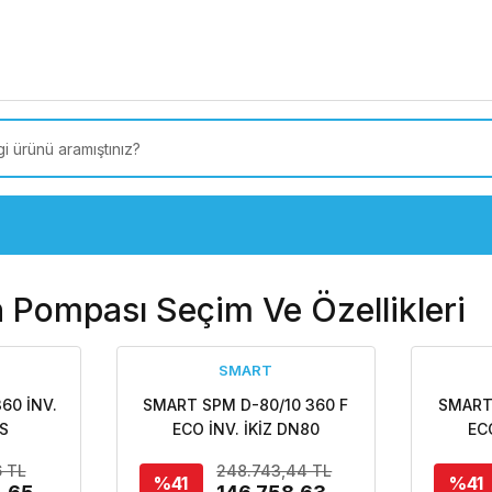
 Türkiye’ye SEÇİLİ ÜRÜNLERDE 4000 TL VE ÜZERİ
kargo
 Pompası Seçim Ve Özellikleri
SMART
60 İNV.
SMART SPM D-80/10 360 F
SMART
S
ECO İNV. İKİZ DN80
EC
NŞLI
FREKANS KONTROLLÜ
FRE
6 TL
248.743,44 TL
MPASI
FLANŞLI ECO İKİZ TİP
FLA
%41
%41