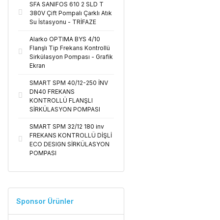
SFA SANIFOS 610 2 SLD T
380V Çift Pompalı Çarklı Atık
Su İstasyonu - TRİFAZE
Alarko OPTIMA BYS 4/10
Flanşlı Tip Frekans Kontrollü
Sirkülasyon Pompası - Grafik
Ekran
SMART SPM 40/12-250 İNV
DN40 FREKANS
KONTROLLÜ FLANŞLI
SİRKÜLASYON POMPASI
SMART SPM 32/12 180 inv
FREKANS KONTROLLÜ DİŞLİ
ECO DESIGN SİRKÜLASYON
POMPASI
Sponsor Ürünler