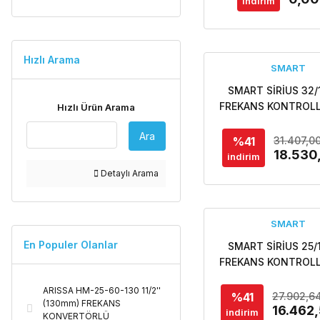
indirim
arayınız.
Hızlı Arama
SMART
SMART SİRİUS 32/
FREKANS KONTROLL
Hızlı Ürün Arama
ECO DESIGN SİRKÜ
Ara
POMPASI
%41
31.407,0
18.530
indirim
Detaylı Arama
SMART
En Populer Olanlar
SMART SİRİUS 25/
FREKANS KONTROLL
ECO DESIGN SİRKÜ
ARISSA HM-25-60-130 11/2''
POMPASI
%41
27.902,6
(130mm) FREKANS
16.462
indirim
KONVERTÖRLÜ