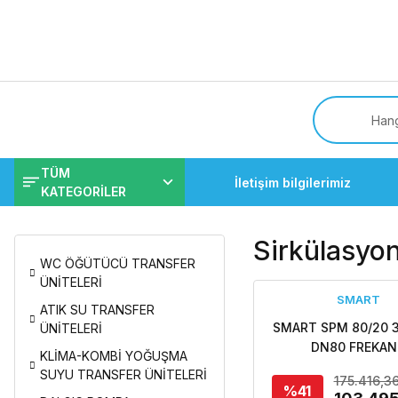
Tüm
TÜM
İletişim bilgilerimiz
KATEGORİLER
Sirkülasyon
WC ÖĞÜTÜCÜ TRANSFER
ÜNİTELERİ
SMART
ATIK SU TRANSFER
SMART SPM 80/20 3
ÜNİTELERİ
DN80 FREKAN
KLİMA-KOMBİ YOĞUŞMA
KONTROLLÜ FLA
SUYU TRANSFER ÜNİTELERİ
175.416,3
SİRKÜLASYON PO
%41