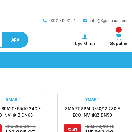
 bedava
0312 312 312 1
info@3gsulama.com
ARA
Üye Girişi
Sepetim
SMART
SMART
 SPM D-65/10 340 F
SMART SPM D-50/12 280 F
O İNV. İKİZ DN65
ECO İNV. İKİZ DN50
KANS KONTROLLÜ
FREKANS KONTROLLÜ
226.923,84 TL
196.376,40 TL
NŞLI ECO İKİZ TİP
FLANŞLI ECO İKİZ TİP
%41