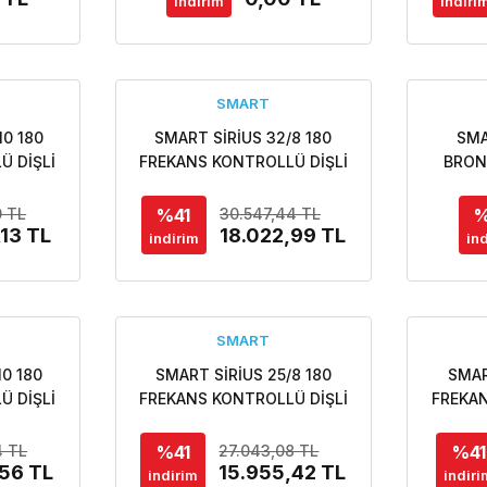
indirim
indiri
için bizi arayınız.
SMART
10 180
SMART SİRİUS 32/8 180
SMA
Ü DİŞLİ
FREKANS KONTROLLÜ DİŞLİ
BRON
LASYON
ECO DESIGN SİRKÜLASYON
KONT
POMPASI
DES
%41
%
0 TL
30.547,44 TL
,13 TL
18.022,99 TL
POMPASI
indirim
in
iç
SMART
10 180
SMART SİRİUS 25/8 180
SMAR
Ü DİŞLİ
FREKANS KONTROLLÜ DİŞLİ
FREKAN
LASYON
ECO DESIGN SİRKÜLASYON
ECO D
POMPASI
%41
%41
4 TL
27.043,08 TL
,56 TL
15.955,42 TL
indirim
indiri