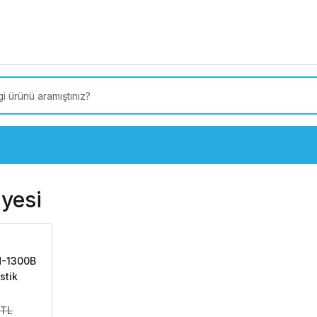
 Türkiye’ye SEÇİLİ ÜRÜNLERDE 4000 TL VE ÜZERİ
kargo
iyesi
H-1300B
stik
Drenaj
eniş
 TL