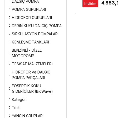
DALGIÇ POMPA
Emişli)
4.853,
indirim
POMPA GURUPLARI
HİDROFOR GURUPLARI
DERİN KUYU DALGIÇ POMPA
SİRKÜLASYON POMPALARI
GENLEŞME TANKLARI
BENZİNLİ - DİZEL
MOTOPOMP
TESİSAT MALZEMELERİ
HİDROFOR ve DALGIÇ
POMPA PARÇALARI
FOSEPTİK KOKU
GİDERİCİLER (BioWave)
Kategori
Test
YANGIN GRUPLARI