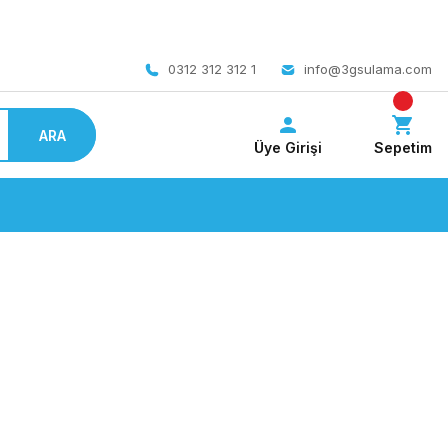
 bedava
0312 312 312 1
info@3gsulama.com
ARA
Üye Girişi
Sepetim