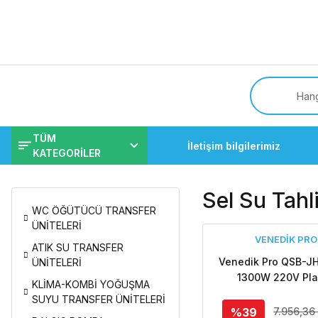
Tüm
TÜM
İletişim bilgilerimiz
KATEGORİLER
Sel Su Tahl
WC ÖĞÜTÜCÜ TRANSFER
ÜNİTELERİ
VENEDİK PRO
ATIK SU TRANSFER
Venedik Pro QSB-J
ÜNİTELERİ
1300W 220V Pla
KLİMA-KOMBİ YOĞUŞMA
Gövdeli 2'' Atıksu 
SUYU TRANSFER ÜNİTELERİ
Dalgıç Pompa (G
%39
7.956,36