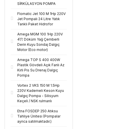
SİRKÜLASYON POMPA
Flomatic Jet 100 M 1Hp 220V
Jet Pompalı 24 Litre Yatık
Tanklı Paket Hidrofor
Amega MGM 100 1Hp 220V
4\'\' Döküm Yağ Çemberli
Derin Kuyu Sondaj Dalgıç
Motor (Eco motor)
Amega TOP S 400 400W
Plastik Gövdeli Açık Fanlı Az
Kirli Pis Su Drenaj Dalgıç
Pompa
Vortex 2 VKS 150 M 1.5Hp
220V Kademeli Keson Kuyu
Dalgıç Pompa - Silisyum
Keçeli / NSK rulmanlı
Etna FOSDEP 250 Atıksu
Tahliye Ünitesi (Pompalar
ayrıca satılmaktadır.)