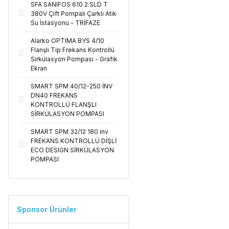
SFA SANIFOS 610 2 SLD T
380V Çift Pompalı Çarklı Atık
Su İstasyonu - TRİFAZE
Alarko OPTIMA BYS 4/10
Flanşlı Tip Frekans Kontrollü
Sirkülasyon Pompası - Grafik
Ekran
SMART SPM 40/12-250 İNV
DN40 FREKANS
KONTROLLÜ FLANŞLI
SİRKÜLASYON POMPASI
SMART SPM 32/12 180 inv
FREKANS KONTROLLÜ DİŞLİ
ECO DESIGN SİRKÜLASYON
POMPASI
Sponsor Ürünler