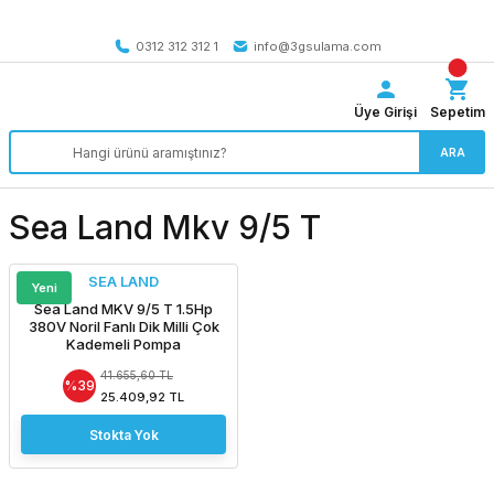
Tüm Türkiye’ye SEÇİLİ ÜRÜNLERDE 4000 TL VE ÜZERİ
kargo bedava
0312 312 312 1
info@3gsulama.com
Üye Girişi
Sepetim
ARA
Sea Land Mkv 9/5 T
SEA LAND
Yeni
Sea Land MKV 9/5 T 1.5Hp
380V Noril Fanlı Dik Milli Çok
Kademeli Pompa
41.655,60 TL
%39
25.409,92 TL
Stokta Yok