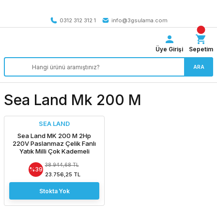
Tüm Türkiye’ye SEÇİLİ ÜRÜNLERDE 4000 TL VE ÜZERİ
kargo bedava
0312 312 312 1
info@3gsulama.com
Üye Girişi
Sepetim
ARA
Sea Land Mk 200 M
SEA LAND
Sea Land MK 200 M 2Hp
220V Paslanmaz Çelik Fanlı
Yatık Milli Çok Kademeli
Pompa
38.944,68 TL
%39
23.756,25 TL
Stokta Yok