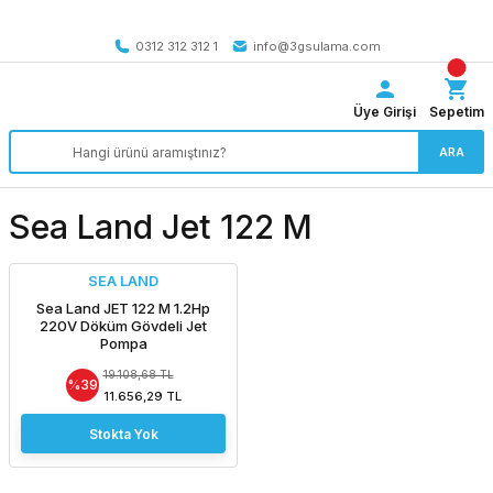
Tüm Türkiye’ye SEÇİLİ ÜRÜNLERDE 4000 TL VE ÜZERİ
kargo bedava
0312 312 312 1
info@3gsulama.com
Üye Girişi
Sepetim
ARA
Sea Land Jet 122 M
SEA LAND
Sea Land JET 122 M 1.2Hp
220V Döküm Gövdeli Jet
Pompa
19.108,68 TL
%39
11.656,29 TL
Stokta Yok