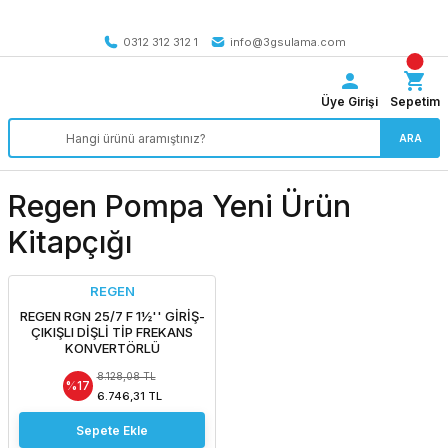
Tüm Türkiye’ye SEÇİLİ ÜRÜNLERDE 4000 TL VE ÜZERİ
kargo bedava
0312 312 312 1
info@3gsulama.com
Üye Girişi
Sepetim
ARA
Regen Pompa Yeni Ürün
Kitapçığı
REGEN
REGEN RGN 25/7 F 1½'' GİRİŞ-
ÇIKIŞLI DİŞLİ TİP FREKANS
KONVERTÖRLÜ
SİRKÜLASYON POMPASI
8.128,08 TL
%17
6.746,31 TL
Sepete Ekle