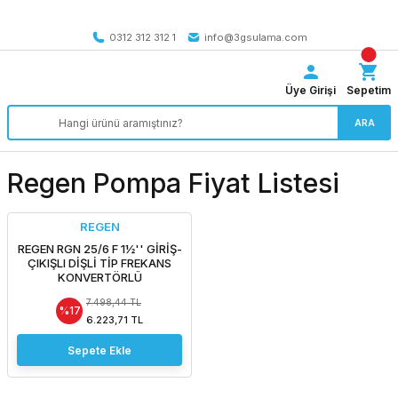
Tüm Türkiye’ye SEÇİLİ ÜRÜNLERDE 4000 TL VE ÜZERİ
kargo bedava
0312 312 312 1
info@3gsulama.com
Üye Girişi
Sepetim
ARA
Regen Pompa Fiyat Listesi
REGEN
REGEN RGN 25/6 F 1½'' GİRİŞ-
ÇIKIŞLI DİŞLİ TİP FREKANS
KONVERTÖRLÜ
SİRKÜLASYON POMPASI
7.498,44 TL
%17
6.223,71 TL
Sepete Ekle