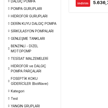
DALGIÇ POMPA
5.636,
indirim
POMPA GURUPLARI
HİDROFOR GURUPLARI
DERİN KUYU DALGIÇ POMPA
SİRKÜLASYON POMPALARI
GENLEŞME TANKLARI
BENZİNLİ - DİZEL
MOTOPOMP
TESİSAT MALZEMELERİ
HİDROFOR ve DALGIÇ
POMPA PARÇALARI
FOSEPTİK KOKU
GİDERİCİLER (BioWave)
Kategori
Test
YANGIN GRUPLARI