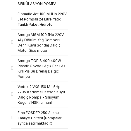
SİRKÜLASYON POMPA
Flomatic Jet 100 M 1Hp 220V
Jet Pompalı 24 Litre Yatık
Tanklı Paket Hidrofor
Amega MGM 100 1Hp 220V
4\'\' Döküm Yağ Çemberli
Derin Kuyu Sondaj Dalgıç
Motor (Eco motor)
Amega TOP S 400 400W
Plastik Gövdeli Açık Fanlı Az
Kirli Pis Su Drenaj Dalgıç
Pompa
Vortex 2 VKS 150 M 1.5Hp
220V Kademeli Keson Kuyu
Dalgıç Pompa - Silisyum
Keçeli / NSK rulmanlı
Etna FOSDEP 250 Atıksu
Tahliye Ünitesi (Pompalar
ayrıca satılmaktadır.)