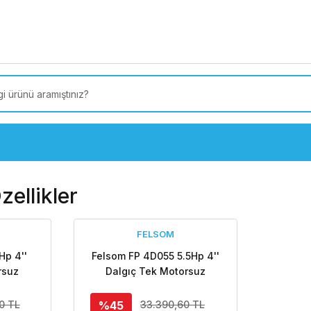
 Türkiye’ye SEÇİLİ ÜRÜNLERDE 4000 TL VE ÜZERİ
kargo
ellikler
FELSOM
Hp 4''
Felsom FP 4D055 5.5Hp 4''
rsuz
Dalgıç Tek Motorsuz
alyan)
Pompa (Orjinal İtalyan)
%45
0 TL
33.390,60 TL