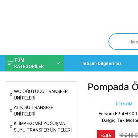
Tüm
TÜM
İletişim bilgilerimiz
KATEGORİLER
Pompada Öz
WC ÖĞÜTÜCÜ TRANSFER
ÜNİTELERİ
FELSOM
ATIK SU TRANSFER
Felsom FP 4E010 1
ÜNİTELERİ
Dalgıç Tek Moto
KLİMA-KOMBİ YOĞUŞMA
Pompa (Orjinal İt
SUYU TRANSFER ÜNİTELERİ
%45
10.248,6