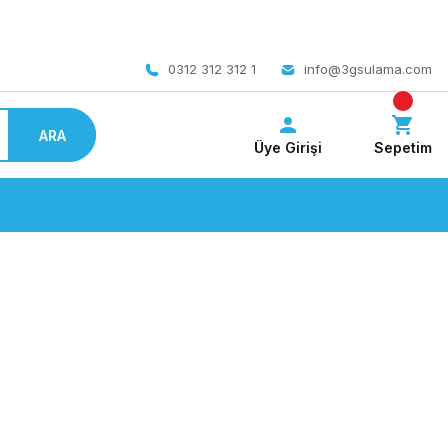
 bedava
0312 312 312 1
info@3gsulama.com
ARA
Üye Girişi
Sepetim