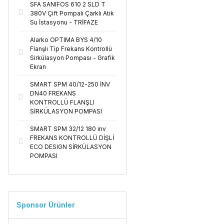
SFA SANIFOS 610 2 SLD T
380V Çift Pompalı Çarklı Atık
Su İstasyonu - TRİFAZE
Alarko OPTIMA BYS 4/10
Flanşlı Tip Frekans Kontrollü
Sirkülasyon Pompası - Grafik
Ekran
SMART SPM 40/12-250 İNV
DN40 FREKANS
KONTROLLÜ FLANŞLI
SİRKÜLASYON POMPASI
SMART SPM 32/12 180 inv
FREKANS KONTROLLÜ DİŞLİ
ECO DESIGN SİRKÜLASYON
POMPASI
Sponsor Ürünler