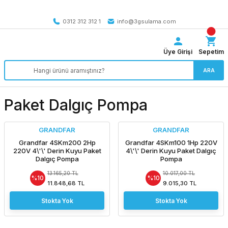
Tüm Türkiye’ye SEÇİLİ ÜRÜNLERDE 4000 TL VE ÜZERİ
kargo bedava
0312 312 312 1
info@3gsulama.com
Üye Girişi
Sepetim
ARA
Paket Dalgıç Pompa
GRANDFAR
GRANDFAR
Grandfar 4SKm200 2Hp
Grandfar 4SKm100 1Hp 220V
220V 4\'\' Derin Kuyu Paket
4\'\' Derin Kuyu Paket Dalgıç
Dalgıç Pompa
Pompa
13.165,20 TL
10.017,00 TL
%10
%10
11.848,68 TL
9.015,30 TL
Stokta Yok
Stokta Yok