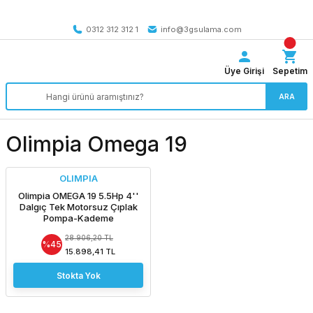
Tüm Türkiye’ye SEÇİLİ ÜRÜNLERDE 4000 TL VE ÜZERİ
kargo bedava
0312 312 312 1
info@3gsulama.com
Üye Girişi
Sepetim
ARA
Olimpia Omega 19
OLIMPIA
Olimpia OMEGA 19 5.5Hp 4''
Dalgıç Tek Motorsuz Çıplak
Pompa-Kademe
28.906,20 TL
%45
15.898,41 TL
Stokta Yok