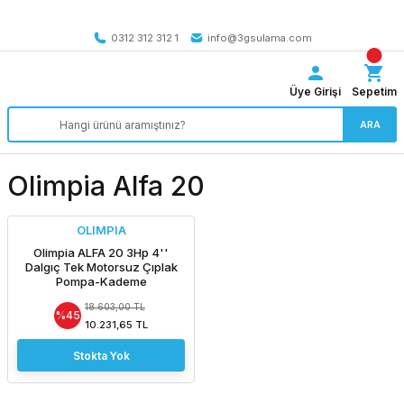
Tüm Türkiye’ye SEÇİLİ ÜRÜNLERDE 4000 TL VE ÜZERİ
kargo bedava
0312 312 312 1
info@3gsulama.com
Üye Girişi
Sepetim
ARA
Olimpia Alfa 20
OLIMPIA
Olimpia ALFA 20 3Hp 4''
Dalgıç Tek Motorsuz Çıplak
Pompa-Kademe
18.603,00 TL
%45
10.231,65 TL
Stokta Yok