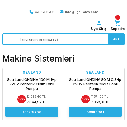
Tüm Türkiye’ye SEÇİLİ ÜRÜNLERDE 4000 TL VE ÜZERİ
kargo bedava
0312 312 312 1
info@3gsulama.com
Üye Girişi
Sepetim
ARA
Makine Sistemleri
SEA LAND
SEA LAND
Sea Land ONDINA 100 M 1Hp
Sea Land ONDINA 80 M 0.8Hp
220V Periferik Yıldız Fanlı
220V Periferik Yıldız Fanlı
Pompa
Pompa
12.893,40 TL
11.571,00 TL
%39
%39
7.864,97 TL
7.058,31 TL
Stokta Yok
Stokta Yok