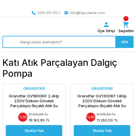
Tüm Türkiye’ye SEÇİLİ ÜRÜNLERDE 4000 TL VE ÜZERİ
kargo bedava
0312 312 312 1
info@3gsulama.com
Üye Girişi
Sepetim
ARA
Katı Atık Parçalayan Dalgıç
Pompa
GRANDFAR
GRANDFAR
Grandfar GV1800KF 2.4Hp
Grandfar GV1300KF 1.8Hp
220V Döküm Gövdeli
220V Döküm Gövdeli
Parçalayıcı Bıçaklı Atık Su
Parçalayıcı Bıçaklı Atık Su
Foseptik Drenaj Dalgıç Pompa
Foseptik Drenaj Dalgıç Pompa
21.293,28 TL
12.535,56 TL
%10
%10
19.163,95 TL
11.282,00 TL
Stokta Yok
Stokta Yok