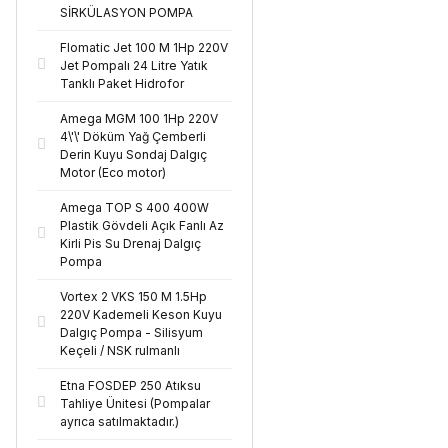
SİRKÜLASYON POMPA
Flomatic Jet 100 M 1Hp 220V
Jet Pompalı 24 Litre Yatık
Tanklı Paket Hidrofor
Amega MGM 100 1Hp 220V
4\'\' Döküm Yağ Çemberli
Derin Kuyu Sondaj Dalgıç
Motor (Eco motor)
Amega TOP S 400 400W
Plastik Gövdeli Açık Fanlı Az
Kirli Pis Su Drenaj Dalgıç
Pompa
Vortex 2 VKS 150 M 1.5Hp
220V Kademeli Keson Kuyu
Dalgıç Pompa - Silisyum
Keçeli / NSK rulmanlı
Etna FOSDEP 250 Atıksu
Tahliye Ünitesi (Pompalar
ayrıca satılmaktadır.)