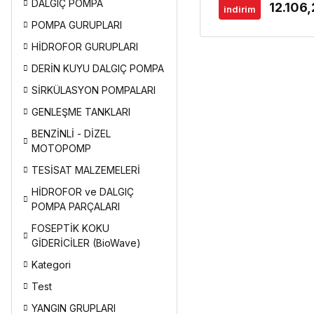
DALGIÇ POMPA
12.106
indirim
POMPA GURUPLARI
HİDROFOR GURUPLARI
DERİN KUYU DALGIÇ POMPA
SİRKÜLASYON POMPALARI
GENLEŞME TANKLARI
BENZİNLİ - DİZEL
MOTOPOMP
TESİSAT MALZEMELERİ
HİDROFOR ve DALGIÇ
POMPA PARÇALARI
FOSEPTİK KOKU
GİDERİCİLER (BioWave)
Kategori
Test
YANGIN GRUPLARI