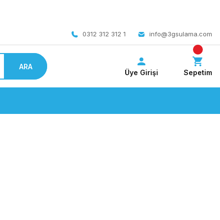
 bedava
0312 312 312 1
info@3gsulama.com
ARA
Üye Girişi
Sepetim