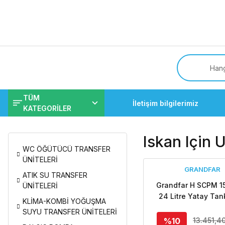
Tüm
TÜM
İletişim bilgilerimiz
KATEGORİLER
Iskan Için 
WC ÖĞÜTÜCÜ TRANSFER
ÜNİTELERİ
GRANDFAR
ATIK SU TRANSFER
Grandfar H SCPM 1
ÜNİTELERİ
24 Litre Yatay Tan
KLİMA-KOMBİ YOĞUŞMA
220V Tek Kadem
SUYU TRANSFER ÜNİTELERİ
Pompalı Paket Hid
%10
13.451,4