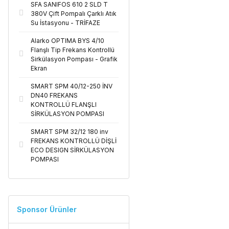
SFA SANIFOS 610 2 SLD T
380V Çift Pompalı Çarklı Atık
Su İstasyonu - TRİFAZE
Alarko OPTIMA BYS 4/10
Flanşlı Tip Frekans Kontrollü
Sirkülasyon Pompası - Grafik
Ekran
SMART SPM 40/12-250 İNV
DN40 FREKANS
KONTROLLÜ FLANŞLI
SİRKÜLASYON POMPASI
SMART SPM 32/12 180 inv
FREKANS KONTROLLÜ DİŞLİ
ECO DESIGN SİRKÜLASYON
POMPASI
Sponsor Ürünler