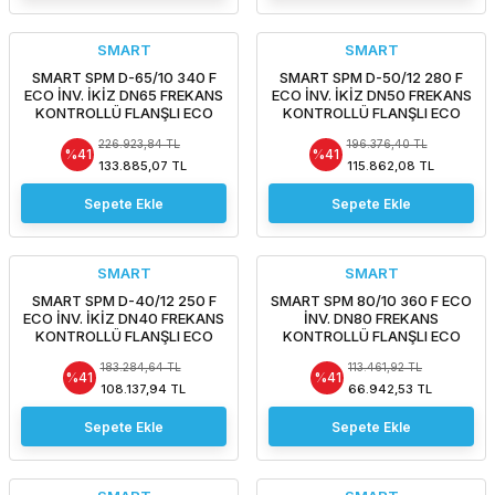
SMART
SMART
SMART SPM D-65/10 340 F
SMART SPM D-50/12 280 F
ECO İNV. İKİZ DN65 FREKANS
ECO İNV. İKİZ DN50 FREKANS
KONTROLLÜ FLANŞLI ECO
KONTROLLÜ FLANŞLI ECO
İKİZ TİP SİRKÜLASYON
İKİZ TİP SİRKÜLASYON
226.923,84 TL
196.376,40 TL
POMPASI
POMPASI
%41
%41
133.885,07 TL
115.862,08 TL
Sepete Ekle
Sepete Ekle
SMART
SMART
SMART SPM D-40/12 250 F
SMART SPM 80/10 360 F ECO
ECO İNV. İKİZ DN40 FREKANS
İNV. DN80 FREKANS
KONTROLLÜ FLANŞLI ECO
KONTROLLÜ FLANŞLI ECO
İKİZ TİP SİRKÜLASYON
DESIGN SİRKÜLASYON
183.284,64 TL
113.461,92 TL
POMPASI
POMPASI
%41
%41
108.137,94 TL
66.942,53 TL
Sepete Ekle
Sepete Ekle