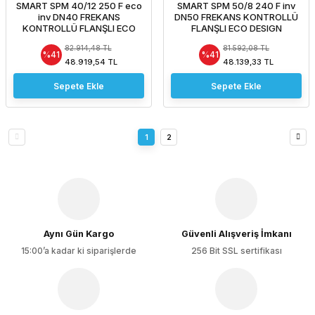
SMART SPM 40/12 250 F eco
SMART SPM 50/8 240 F inv
inv DN40 FREKANS
DN50 FREKANS KONTROLLÜ
KONTROLLÜ FLANŞLI ECO
FLANŞLI ECO DESIGN
DESIGN SİRKÜLASYON
SİRKÜLASYON POMPASI
82.914,48 TL
81.592,08 TL
POMPASI
%41
%41
48.919,54 TL
48.139,33 TL
Sepete Ekle
Sepete Ekle
1
2
Aynı Gün Kargo
Güvenli Alışveriş İmkanı
15:00’a kadar ki siparişlerde
256 Bit SSL sertifikası