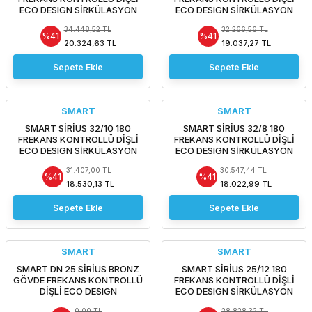
ECO DESIGN SİRKÜLASYON
ECO DESIGN SİRKÜLASYON
POMPASI
POMPASI
34.448,52 TL
32.266,56 TL
%41
%41
20.324,63 TL
19.037,27 TL
Sepete Ekle
Sepete Ekle
SMART
SMART
SMART SİRİUS 32/10 180
SMART SİRİUS 32/8 180
FREKANS KONTROLLÜ DİŞLİ
FREKANS KONTROLLÜ DİŞLİ
ECO DESIGN SİRKÜLASYON
ECO DESIGN SİRKÜLASYON
POMPASI
POMPASI
31.407,00 TL
30.547,44 TL
%41
%41
18.530,13 TL
18.022,99 TL
Sepete Ekle
Sepete Ekle
SMART
SMART
SMART DN 25 SİRİUS BRONZ
SMART SİRİUS 25/12 180
GÖVDE FREKANS KONTROLLÜ
FREKANS KONTROLLÜ DİŞLİ
DİŞLİ ECO DESIGN
ECO DESIGN SİRKÜLASYON
SİRKÜLASYON POMPASI -
POMPASI
0,00 TL
28.828,32 TL