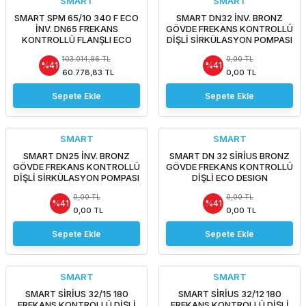
SMART
SMART
SMART SPM 65/10 340 F ECO
SMART DN32 İNV. BRONZ
İNV. DN65 FREKANS
GÖVDE FREKANS KONTROLLÜ
KONTROLLÜ FLANŞLI ECO
DİŞLİ SİRKÜLASYON POMPASI
DESIGN SİRKÜLASYON
- Özel fiyat teklifi için bizi
103.014,96 TL
0,00 TL
POMPASI
arayınız.
%41
%41
60.778,83 TL
0,00 TL
Sepete Ekle
Sepete Ekle
SMART
SMART
SMART DN25 İNV. BRONZ
SMART DN 32 SİRİUS BRONZ
GÖVDE FREKANS KONTROLLÜ
GÖVDE FREKANS KONTROLLÜ
DİŞLİ SİRKÜLASYON POMPASI
DİŞLİ ECO DESIGN
- Özel fiyat teklifi için bizi
SİRKÜLASYON POMPASI -
0,00 TL
0,00 TL
arayınız.
Özel fiyat teklifi için bizi
%41
%41
arayınız.
0,00 TL
0,00 TL
Sepete Ekle
Sepete Ekle
SMART
SMART
SMART SİRİUS 32/15 180
SMART SİRİUS 32/12 180
FREKANS KONTROLLÜ DİŞLİ
FREKANS KONTROLLÜ DİŞLİ