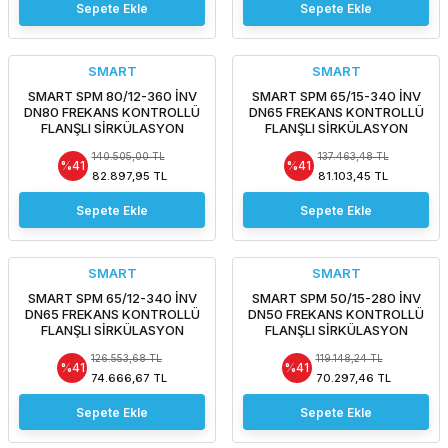
Sepete Ekle
Sepete Ekle
SMART
SMART
SMART SPM 80/12-360 İNV
SMART SPM 65/15-340 İNV
DN80 FREKANS KONTROLLÜ
DN65 FREKANS KONTROLLÜ
FLANŞLI SİRKÜLASYON
FLANŞLI SİRKÜLASYON
POMPASI
POMPASI
140.505,00 TL
137.463,48 TL
%41
%41
82.897,95 TL
81.103,45 TL
Sepete Ekle
Sepete Ekle
SMART
SMART
SMART SPM 65/12-340 İNV
SMART SPM 50/15-280 İNV
DN65 FREKANS KONTROLLÜ
DN50 FREKANS KONTROLLÜ
FLANŞLI SİRKÜLASYON
FLANŞLI SİRKÜLASYON
POMPASI
POMPASI
126.553,68 TL
119.148,24 TL
%41
%41
74.666,67 TL
70.297,46 TL
Sepete Ekle
Sepete Ekle