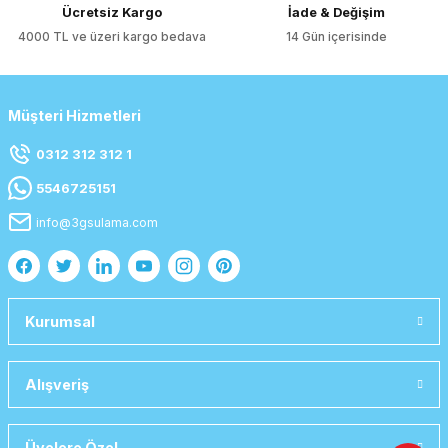
Ücretsiz Kargo
İade & Değişim
4000 TL ve üzeri kargo bedava
14 Gün içerisinde
Müşteri Hizmetleri
0312 312 312 1
5546725151
info@3gsulama.com
Kurumsal
Alışveriş
Üyelere Özel