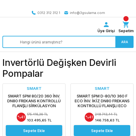
Tüm Türkiye’ye SEÇİLİ ÜRÜNLERDE 4000 TL VE ÜZERİ
kargo bedava
0312 312 312 1
info@3gsulama.com
Üye Girişi
Sepetim
ARA
Invertörlü Değişken Devirli
Pompalar
SMART
SMART
SMART SPM 80/20 360 İNV.
SMART SPM D-80/10 360 F
DN80 FREKANS KONTROLLÜ
ECO İNV. İKİZ DN80 FREKANS
FLANŞLI SİRKÜLASYON
KONTROLLÜ FLANŞLI ECO
POMPASI
İKİZ TİP SİRKÜLASYON
175.416,36 TL
248.743,44 TL
POMPASI
%41
%41
103.495,65 TL
146.758,63 TL
Sepete Ekle
Sepete Ekle