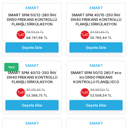
SMART
SMART
SMART SPM 50/12-280 İNV
SMART SPM 40/15-250 İNV
DN50 FREKANS KONTROLLÜ
DN40 FREKANS KONTROLLÜ
FLANŞLI SİRKÜLASYON
FLANŞLI SİRKÜLASYON
POMPASI
POMPASI
113.131,32 TL
94.551,60 TL
%41
%41
66.747,48 TL
55.785,44 TL
Sepete Ekle
Sepete Ekle
SMART
SMART
Yeni
SMART SPM 40/12-250 İNV
SMART SPM 50/12 280 F eco
DN40 FREKANS KONTROLLÜ
inv DN50 FREKANS
FLANŞLI SİRKÜLASYON
KONTROLLÜ FLANŞLI ECO
POMPASI
DESIGN SİRKÜLASYON
90.319,92 TL
88.997,52 TL
POMPASI
%41
%41
53.288,75 TL
52.508,54 TL
Sepete Ekle
Sepete Ekle
SMART
SMART