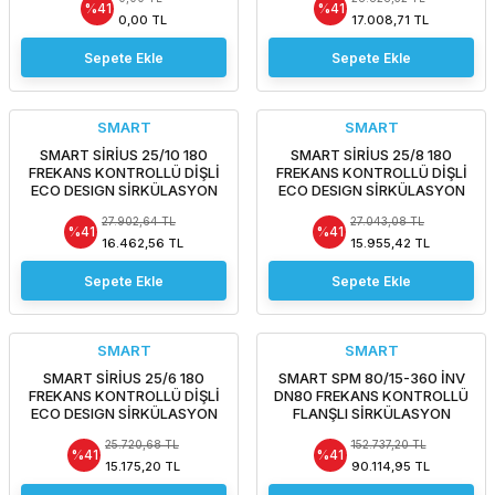
Özel fiyat teklifi için bizi
%41
%41
arayınız.
0,00 TL
17.008,71 TL
Sepete Ekle
Sepete Ekle
SMART
SMART
SMART SİRİUS 25/10 180
SMART SİRİUS 25/8 180
FREKANS KONTROLLÜ DİŞLİ
FREKANS KONTROLLÜ DİŞLİ
ECO DESIGN SİRKÜLASYON
ECO DESIGN SİRKÜLASYON
POMPASI
POMPASI
27.902,64 TL
27.043,08 TL
%41
%41
16.462,56 TL
15.955,42 TL
Sepete Ekle
Sepete Ekle
SMART
SMART
SMART SİRİUS 25/6 180
SMART SPM 80/15-360 İNV
FREKANS KONTROLLÜ DİŞLİ
DN80 FREKANS KONTROLLÜ
ECO DESIGN SİRKÜLASYON
FLANŞLI SİRKÜLASYON
POMPASI
POMPASI
25.720,68 TL
152.737,20 TL
%41
%41
15.175,20 TL
90.114,95 TL