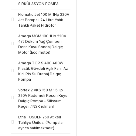
SİRKÜLASYON POMPA
Flomatic Jet 100 M 1Hp 220V
Jet Pompalı 24 Litre Yatık
Tanklı Paket Hidrofor
Amega MGM 100 1Hp 220V
4\'\' Döküm Yağ Çemberli
Derin Kuyu Sondaj Dalgıç
Motor (Eco motor)
Amega TOP S 400 400W
Plastik Gövdeli Açık Fanlı Az
Kirli Pis Su Drenaj Dalgıç
Pompa
Vortex 2 VKS 150 M 1.5Hp
220V Kademeli Keson Kuyu
Dalgıç Pompa - Silisyum
Keçeli / NSK rulmanlı
Etna FOSDEP 250 Atıksu
Tahliye Ünitesi (Pompalar
ayrıca satılmaktadır.)