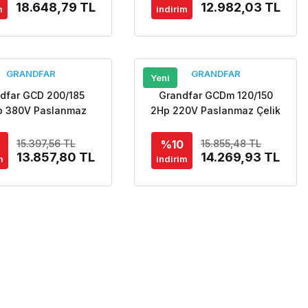
18.648,79 TL
12.982,03 TL
m
indirim
GRANDFAR
GRANDFAR
Yeni
dfar GCD 200/185
Grandfar GCDm 120/150
p 380V Paslanmaz
2Hp 220V Paslanmaz Çelik
Gövdeli Tek Kademeli
Gövdeli Tek Kademeli
ifüj Pompa-Aisi 304
Santrifüj Pompa-Aisi 304
%10
15.397,56 TL
15.855,48 TL
13.857,80 TL
14.269,93 TL
m
indirim