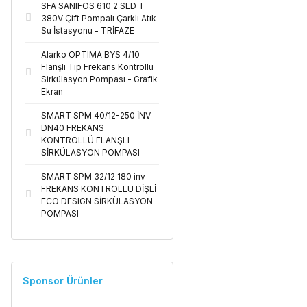
SFA SANIFOS 610 2 SLD T
380V Çift Pompalı Çarklı Atık
Su İstasyonu - TRİFAZE
Alarko OPTIMA BYS 4/10
Flanşlı Tip Frekans Kontrollü
Sirkülasyon Pompası - Grafik
Ekran
SMART SPM 40/12-250 İNV
DN40 FREKANS
KONTROLLÜ FLANŞLI
SİRKÜLASYON POMPASI
SMART SPM 32/12 180 inv
FREKANS KONTROLLÜ DİŞLİ
ECO DESIGN SİRKÜLASYON
POMPASI
Sponsor Ürünler