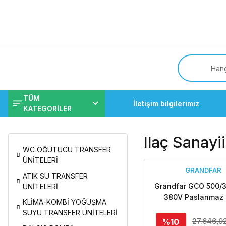
Tüm
TÜM
İletişim bilgilerimiz
KATEGORİLER
Ilaç Sanayi
WC ÖĞÜTÜCÜ TRANSFER
ÜNİTELERİ
GRANDFAR
ATIK SU TRANSFER
Grandfar GCO 500/
ÜNİTELERİ
380V Paslanmaz 
KLİMA-KOMBİ YOĞUŞMA
Gövdeli Yüksek D
SUYU TRANSFER ÜNİTELERİ
Santrifüj Pompa - A
%10
27.646,9