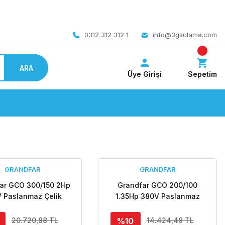
 bedava
0312 312 312 1
info@3gsulama.com
ARA
Üye Girişi
Sepetim
GRANDFAR
GRANDFAR
ar GCO 300/150 2Hp
Grandfar GCO 200/100
 Paslanmaz Çelik
1.35Hp 380V Paslanmaz
eli Yüksek Debili
Çelik Gövdeli Yüksek Debili
füj Pompa - Aisi 316
Santrifüj Pompa - Aisi 316
%10
20.720,88 TL
14.424,48 TL