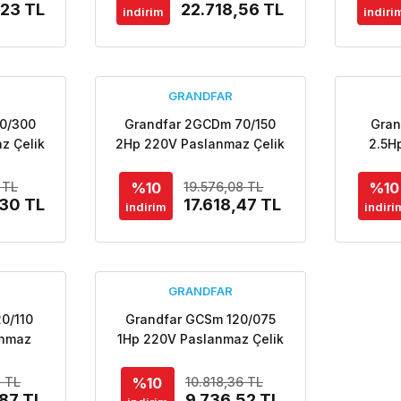
,23 TL
22.718,56 TL
indirim
indiri
GRANDFAR
0/300
Grandfar 2GCDm 70/150
Gran
z Çelik
2Hp 220V Paslanmaz Çelik
2.5H
emeli
Gövdeli Çift Kademeli
Çelik 
si 304
Santrifüj Pompa-Aisi 304
Santr
%10
%10
 TL
19.576,08 TL
,30 TL
17.618,47 TL
indirim
indiri
GRANDFAR
0/110
Grandfar GCSm 120/075
anmaz
1Hp 220V Paslanmaz Çelik
ademeli
Gövdeli Tek Kademeli
pa
Santrifüj Pompa
%10
8 TL
10.818,36 TL
,87 TL
9.736,52 TL