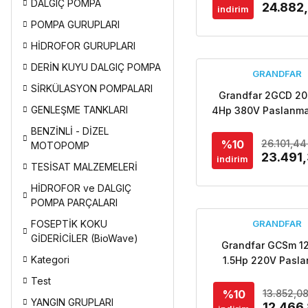
DALGIÇ POMPA
24.882
indirim
POMPA GURUPLARI
HİDROFOR GURUPLARI
DERİN KUYU DALGIÇ POMPA
GRANDFAR
SİRKÜLASYON POMPALARI
Grandfar 2GCD 20
GENLEŞME TANKLARI
4Hp 380V Paslanma
Gövdeli Çift Kad
BENZİNLİ - DİZEL
Santrifüj Pompa-Ai
%10
26.101,44
MOTOPOMP
23.491
indirim
TESİSAT MALZEMELERİ
HİDROFOR ve DALGIÇ
POMPA PARÇALARI
FOSEPTİK KOKU
GRANDFAR
GİDERİCİLER (BioWave)
Grandfar GCSm 12
Kategori
1.5Hp 220V Pasl
Çelik Gövdeli Tek K
Test
Santrifüj Pom
%10
13.852,0
YANGIN GRUPLARI
12.466