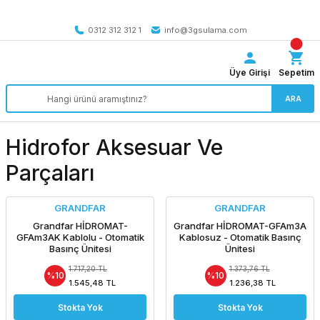
Tüm Türkiye’ye SEÇİLİ ÜRÜNLERDE 4000 TL VE ÜZERİ
kargo bedava
0312 312 312 1
info@3gsulama.com
Üye Girişi
Sepetim
ARA
Hidrofor Aksesuar Ve
Parçaları
GRANDFAR
GRANDFAR
Grandfar HİDROMAT-
Grandfar HİDROMAT-GFAm3A
GFAm3AK Kablolu - Otomatik
Kablosuz - Otomatik Basınç
Basınç Ünitesi
Ünitesi
1.717,20 TL
1.373,76 TL
%10
%10
1.545,48 TL
1.236,38 TL
Stokta Yok
Stokta Yok