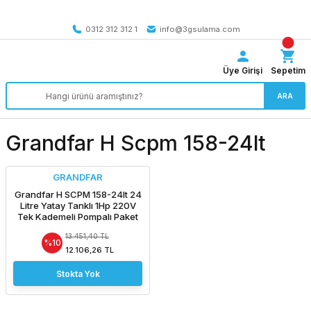
Tüm Türkiye’ye SEÇİLİ ÜRÜNLERDE 4000 TL VE ÜZERİ
kargo bedava
0312 312 312 1
info@3gsulama.com
Üye Girişi
Sepetim
ARA
Grandfar H Scpm 158-24lt
GRANDFAR
Grandfar H SCPM 158-24lt 24
Litre Yatay Tanklı 1Hp 220V
Tek Kademeli Pompalı Paket
Hidrofor
13.451,40 TL
%10
12.106,26 TL
Stokta Yok