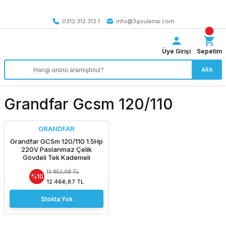
Tüm Türkiye’ye SEÇİLİ ÜRÜNLERDE 4000 TL VE ÜZERİ
kargo bedava
0312 312 312 1
info@3gsulama.com
Üye Girişi
Sepetim
ARA
Grandfar Gcsm 120/110
GRANDFAR
Grandfar GCSm 120/110 1.5Hp
220V Paslanmaz Çelik
Gövdeli Tek Kademeli
Santrifüj Pompa
13.852,08 TL
%10
12.466,87 TL
Stokta Yok