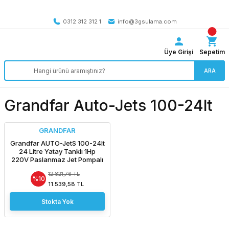
Tüm Türkiye’ye SEÇİLİ ÜRÜNLERDE 4000 TL VE ÜZERİ
kargo bedava
0312 312 312 1
info@3gsulama.com
Üye Girişi
Sepetim
ARA
Grandfar Auto-Jets 100-24lt
GRANDFAR
Grandfar AUTO-JetS 100-24lt
24 Litre Yatay Tanklı 1Hp
220V Paslanmaz Jet Pompalı
Paket Hidrofor
12.821,76 TL
%10
11.539,58 TL
Stokta Yok