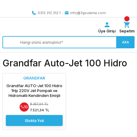
Tüm Türkiye’ye SEÇİLİ ÜRÜNLERDE 4000 TL VE ÜZERİ
kargo bedava
0312 312 312 1
info@3gsulama.com
Üye Girişi
Sepetim
ARA
Grandfar Auto-Jet 100 Hidro
GRANDFAR
Grandfar AUTO-Jet 100 Hidro
1Hp 220V Jet Pompalı ve
Hidromatlı Kendinden Emişli
Döküm Gövdeli Paket Hidrofor
8.357,04 TL
%10
7.521,34 TL
Stokta Yok