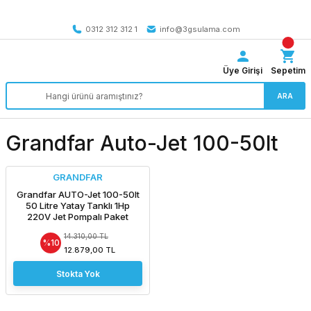
Tüm Türkiye’ye SEÇİLİ ÜRÜNLERDE 4000 TL VE ÜZERİ
kargo bedava
0312 312 312 1
info@3gsulama.com
Üye Girişi
Sepetim
ARA
Grandfar Auto-Jet 100-50lt
GRANDFAR
Grandfar AUTO-Jet 100-50lt
50 Litre Yatay Tanklı 1Hp
220V Jet Pompalı Paket
Hidrofor
14.310,00 TL
%10
12.879,00 TL
Stokta Yok