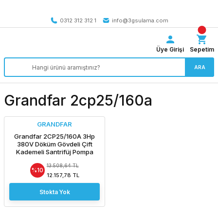
Tüm Türkiye’ye SEÇİLİ ÜRÜNLERDE 4000 TL VE ÜZERİ
kargo bedava
0312 312 312 1
info@3gsulama.com
Üye Girişi
Sepetim
ARA
Grandfar 2cp25/160a
GRANDFAR
Grandfar 2CP25/160A 3Hp
380V Döküm Gövdeli Çift
Kademeli Santrifüj Pompa
13.508,64 TL
%10
12.157,78 TL
Stokta Yok