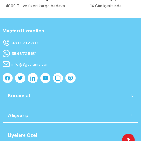
4000 TL ve üzeri kargo bedava
14 Gün içerisinde
Müşteri Hizmetleri
0312 312 312 1
5546725151
info@3gsulama.com
Kurumsal
Alışveriş
Üyelere Özel