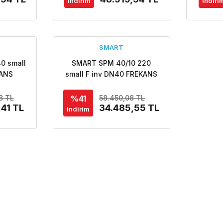
indirim
indiri
SMART
0 small
SMART SPM 40/10 220
KANS
small F inv DN40 FREKANS
LI ECO
KONTROLLÜ FLANŞLI ECO
SYON
DESIGN SİRKÜLASYON
%41
8 TL
58.450,08 TL
,41 TL
POMPASI
34.485,55 TL
indirim