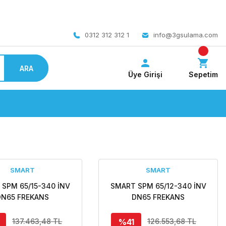
 bedava
0312 312 312 1
info@3gsulama.com
ARA
Üye Girişi
Sepetim
SMART
SMART
SPM 65/15-340 İNV
SMART SPM 65/12-340 İNV
DN65 FREKANS
DN65 FREKANS
TROLLÜ FLANŞLI
KONTROLLÜ FLANŞLI
ÜLASYON POMPASI
SİRKÜLASYON POMPASI
%41
137.463,48 TL
126.553,68 TL