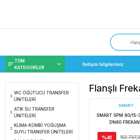
Tüm
TÜM
İletişim bilgilerimiz
KATEGORİLER
Flanşlı Fre
WC ÖĞÜTÜCÜ TRANSFER
ÜNİTELERİ
SMART
ATIK SU TRANSFER
SMART SPM 80/15-
ÜNİTELERİ
DN80 FREKAN
KLİMA-KOMBİ YOĞUŞMA
KONTROLLÜ FLA
SUYU TRANSFER ÜNİTELERİ
SİRKÜLASYON PO
%41
152.737,