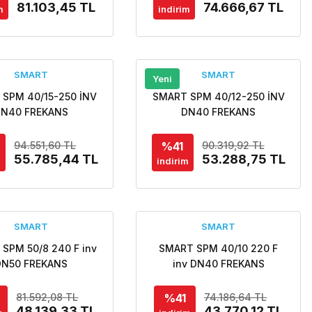
81.103,45 TL
74.666,67 TL
m
indirim
SMART
SMART
Yeni
SPM 40/15-250 İNV
SMART SPM 40/12-250 İNV
DN40 FREKANS
DN40 FREKANS
TROLLÜ FLANŞLI
KONTROLLÜ FLANŞLI
ÜLASYON POMPASI
SİRKÜLASYON POMPASI
%41
94.551,60 TL
90.319,92 TL
55.785,44 TL
53.288,75 TL
m
indirim
SMART
SMART
SPM 50/8 240 F inv
SMART SPM 40/10 220 F
DN50 FREKANS
inv DN40 FREKANS
OLLÜ FLANŞLI ECO
KONTROLLÜ FLANŞLI ECO
IGN SİRKÜLASYON
DESIGN SİRKÜLASYON
%41
81.592,08 TL
74.186,64 TL
POMPASI
48.139,33 TL
POMPASI
43.770,12 TL