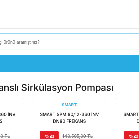
 Türkiye’ye SEÇİLİ ÜRÜNLERDE 4000 TL VE ÜZERİ
kargo
kanslı Sirkülasyon Pompası
SMART
360 İNV
SMART SPM 80/12-360 İNV
SMART 
S
DN80 FREKANS
NŞLI
KONTROLLÜ FLANŞLI
KON
MPASI
SİRKÜLASYON POMPASI
SİRK
%41
%41
20 TL
140.505,00 TL