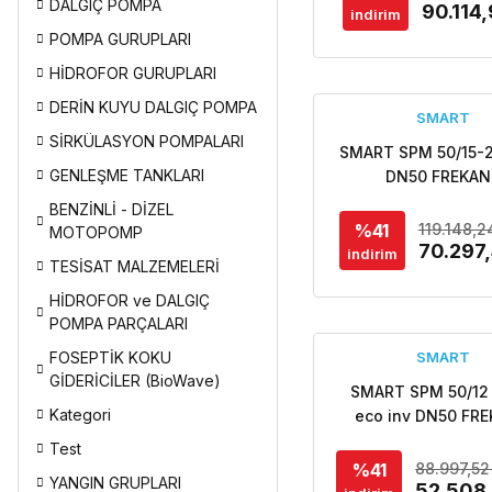
DALGIÇ POMPA
90.114
indirim
POMPA GURUPLARI
HİDROFOR GURUPLARI
DERİN KUYU DALGIÇ POMPA
SMART
SİRKÜLASYON POMPALARI
SMART SPM 50/15-
GENLEŞME TANKLARI
DN50 FREKAN
KONTROLLÜ FLA
BENZİNLİ - DİZEL
SİRKÜLASYON PO
%41
119.148,2
MOTOPOMP
70.297
indirim
TESİSAT MALZEMELERİ
HİDROFOR ve DALGIÇ
POMPA PARÇALARI
FOSEPTİK KOKU
SMART
GİDERİCİLER (BioWave)
SMART SPM 50/12 
Kategori
eco inv DN50 FR
KONTROLLÜ FLANŞ
Test
DESIGN SİRKÜLA
%41
88.997,52
YANGIN GRUPLARI
POMPASI
52.508