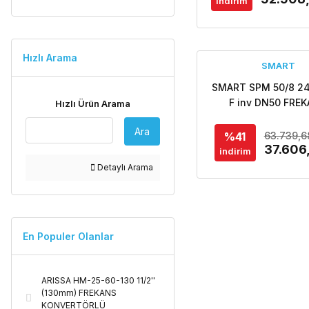
indirim
Hızlı Arama
SMART
SMART SPM 50/8 24
F inv DN50 FRE
Hızlı Ürün Arama
KONTROLLÜ FLANŞ
Ara
DESIGN SİRKÜLA
%41
63.739,6
POMPASI
37.606
indirim
Detaylı Arama
En Populer Olanlar
ARISSA HM-25-60-130 11/2''
(130mm) FREKANS
KONVERTÖRLÜ