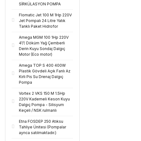
SİRKÜLASYON POMPA
Flomatic Jet 100 M 1Hp 220V
Jet Pompalı 24 Litre Yatık
Tanklı Paket Hidrofor
Amega MGM 100 1Hp 220V
4\'\' Döküm Yağ Çemberli
Derin Kuyu Sondaj Dalgıç
Motor (Eco motor)
Amega TOP S 400 400W
Plastik Gövdeli Açık Fanlı Az
Kirli Pis Su Drenaj Dalgıç
Pompa
Vortex 2 VKS 150 M 1.5Hp
220V Kademeli Keson Kuyu
Dalgıç Pompa - Silisyum
Keçeli / NSK rulmanlı
Etna FOSDEP 250 Atıksu
Tahliye Ünitesi (Pompalar
ayrıca satılmaktadır.)