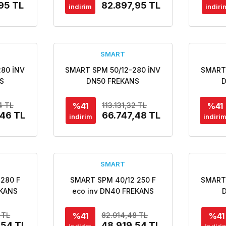
,95 TL
82.897,95 TL
indirim
indiri
SMART
280 İNV
SMART SPM 50/12-280 İNV
SMART 
S
DN50 FREKANS
NŞLI
KONTROLLÜ FLANŞLI
KON
MPASI
SİRKÜLASYON POMPASI
SİRK
%41
%41
4 TL
113.131,32 TL
,46 TL
66.747,48 TL
indirim
indiri
SMART
280 F
SMART SPM 40/12 250 F
SMART 
EKANS
eco inv DN40 FREKANS
LI ECO
KONTROLLÜ FLANŞLI ECO
KONTR
SYON
DESIGN SİRKÜLASYON
DES
%41
%41
 TL
82.914,48 TL
,54 TL
POMPASI
48.919,54 TL