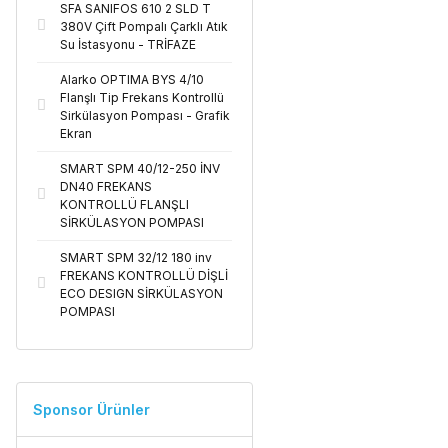
SFA SANIFOS 610 2 SLD T
380V Çift Pompalı Çarklı Atık
Su İstasyonu - TRİFAZE
Alarko OPTIMA BYS 4/10
Flanşlı Tip Frekans Kontrollü
Sirkülasyon Pompası - Grafik
Ekran
SMART SPM 40/12-250 İNV
DN40 FREKANS
KONTROLLÜ FLANŞLI
SİRKÜLASYON POMPASI
SMART SPM 32/12 180 inv
FREKANS KONTROLLÜ DİŞLİ
ECO DESIGN SİRKÜLASYON
POMPASI
Sponsor Ürünler