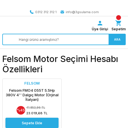
Tüm Türkiye’ye SEÇİLİ ÜRÜNLERDE 4000 TL VE ÜZERİ
kargo bedava
0312 312 312 1
info@3gsulama.com
Üye Girişi
Sepetim
ARA
Felsom Motor Seçimi Hesabı
Özellikleri
FELSOM
Felsom FMO4 055T 5.5Hp
380V 4'' Dalgıç Motor (Orjinal
İtalyan)
41.853,96 TL
%45
23.019,68 TL
Sepete Ekle