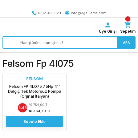
Tüm Türkiye’ye SEÇİLİ ÜRÜNLERDE 4000 TL VE ÜZERİ
kargo bedava
0312 312 312 1
info@3gsulama.com
Üye Girişi
Sepetim
ARA
Felsom Fp 4l075
FELSOM
Felsom FP 4L075 7.5Hp 4''
Dalgıç Tek Motorsuz Pompa
(Orjinal İtalyan)
29.754,00 TL
%45
16.364,70 TL
Sepete Ekle