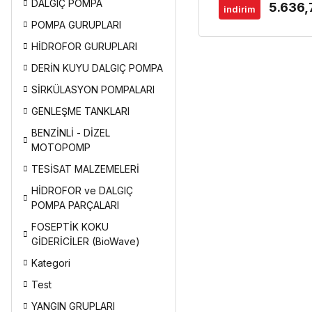
DALGIÇ POMPA
5.636,
indirim
POMPA GURUPLARI
HİDROFOR GURUPLARI
DERİN KUYU DALGIÇ POMPA
SİRKÜLASYON POMPALARI
GENLEŞME TANKLARI
BENZİNLİ - DİZEL
MOTOPOMP
TESİSAT MALZEMELERİ
HİDROFOR ve DALGIÇ
POMPA PARÇALARI
FOSEPTİK KOKU
GİDERİCİLER (BioWave)
Kategori
Test
YANGIN GRUPLARI