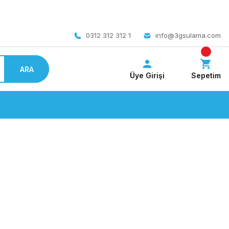
 bedava
0312 312 312 1
info@3gsulama.com
ARA
Üye Girişi
Sepetim