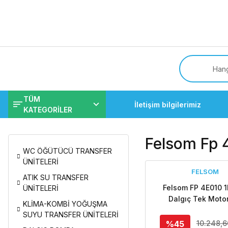
Tüm
TÜM
İletişim bilgilerimiz
KATEGORİLER
Felsom Fp 
WC ÖĞÜTÜCÜ TRANSFER
ÜNİTELERİ
FELSOM
ATIK SU TRANSFER
Felsom FP 4E010 1
ÜNİTELERİ
Dalgıç Tek Moto
KLİMA-KOMBİ YOĞUŞMA
Pompa (Orjinal İt
SUYU TRANSFER ÜNİTELERİ
%45
10.248,6