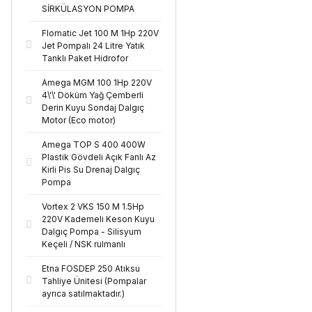
SİRKÜLASYON POMPA
Flomatic Jet 100 M 1Hp 220V
Jet Pompalı 24 Litre Yatık
Tanklı Paket Hidrofor
Amega MGM 100 1Hp 220V
4\'\' Döküm Yağ Çemberli
Derin Kuyu Sondaj Dalgıç
Motor (Eco motor)
Amega TOP S 400 400W
Plastik Gövdeli Açık Fanlı Az
Kirli Pis Su Drenaj Dalgıç
Pompa
Vortex 2 VKS 150 M 1.5Hp
220V Kademeli Keson Kuyu
Dalgıç Pompa - Silisyum
Keçeli / NSK rulmanlı
Etna FOSDEP 250 Atıksu
Tahliye Ünitesi (Pompalar
ayrıca satılmaktadır.)