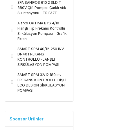
SFA SANIFOS 610 2 SLD T
380V Çift Pompalı Çarklı Atık
Su İstasyonu - TRİFAZE
Alarko OPTIMA BYS 4/10
Flanşlı Tip Frekans Kontrollü
Sirkülasyon Pompası - Grafik
Ekran
SMART SPM 40/12-250 İNV
DN40 FREKANS
KONTROLLÜ FLANŞLI
SİRKÜLASYON POMPASI
SMART SPM 32/12 180 inv
FREKANS KONTROLLÜ DİŞLİ
ECO DESIGN SİRKÜLASYON
POMPASI
Sponsor Ürünler