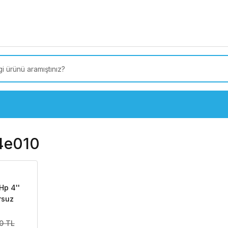
 Türkiye’ye SEÇİLİ ÜRÜNLERDE 4000 TL VE ÜZERİ
kargo
4e010
Hp 4''
rsuz
alyan)
0 TL