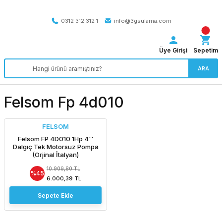
Tüm Türkiye’ye SEÇİLİ ÜRÜNLERDE 4000 TL VE ÜZERİ
kargo bedava
0312 312 312 1
info@3gsulama.com
Üye Girişi
Sepetim
ARA
Felsom Fp 4d010
FELSOM
Felsom FP 4D010 1Hp 4''
Dalgıç Tek Motorsuz Pompa
(Orjinal İtalyan)
10.909,80 TL
%45
6.000,39 TL
Sepete Ekle