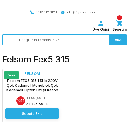
Tüm Türkiye’ye SEÇİLİ ÜRÜNLERDE 4000 TL VE ÜZERİ
kargo bedava
0312 312 312 1
info@3gsulama.com
Üye Girişi
Sepetim
ARA
Felsom Fex5 315
FELSOM
Yeni
Felsom FEX5 315 1.5Hp 220V
Çok Kademeli Monoblok Çok
Kademeli Dipten Emişli Keson
Kuyu Pompa
44.961,60 TL
%45
24.728,88 TL
Sepete Ekle