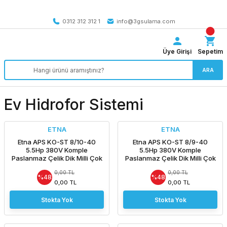
Tüm Türkiye’ye SEÇİLİ ÜRÜNLERDE 4000 TL VE ÜZERİ
kargo bedava
0312 312 312 1
info@3gsulama.com
Üye Girişi
Sepetim
ARA
Ev Hidrofor Sistemi
ETNA
ETNA
Etna APS KO-ST 8/10-40
Etna APS KO-ST 8/9-40
5.5Hp 380V Komple
5.5Hp 380V Komple
Paslanmaz Çelik Dik Milli Çok
Paslanmaz Çelik Dik Milli Çok
Kademeli Kompakt Yapılı
Kademeli Kompakt Yapılı
0,00 TL
0,00 TL
Yüksek Verimli Santrifüj
Yüksek Verimli Santrifüj
%48
%48
Pompa - Aisi 304 - (2900
Pompa - Aisi 304 - (2900
0,00 TL
0,00 TL
d/dk)
d/dk)
Stokta Yok
Stokta Yok