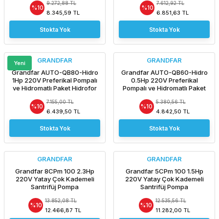
9.272,88 TL
7.612,92 TL
%10
%10
8.345,59 TL
6.851,63 TL
Stokta Yok
Stokta Yok
GRANDFAR
GRANDFAR
Yeni
Grandfar AUTO-QB80-Hidro
Grandfar AUTO-QB60-Hidro
1Hp 220V Preferikal Pompalı
0.5Hp 220V Preferikal
ve Hidromatlı Paket Hidrofor
Pompalı ve Hidromatlı Paket
Hidrofor
7.155,00 TL
5.380,56 TL
%10
%10
6.439,50 TL
4.842,50 TL
Stokta Yok
Stokta Yok
GRANDFAR
GRANDFAR
Grandfar 8CPm 100 2.3Hp
Grandfar 5CPm 100 1.5Hp
220V Yatay Çok Kademeli
220V Yatay Çok Kademeli
Santrifüj Pompa
Santrifüj Pompa
13.852,08 TL
12.535,56 TL
%10
%10
12.466,87 TL
11.282,00 TL