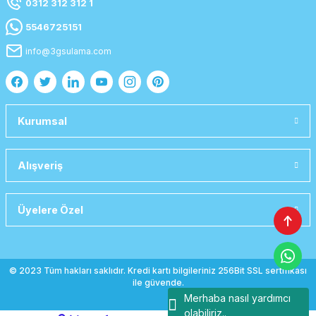
0312 312 312 1
5546725151
info@3gsulama.com
Kurumsal
Alışveriş
Üyelere Özel
© 2023 Tüm hakları saklıdır. Kredi kartı bilgileriniz 256Bit SSL sertifikası
ile güvende.
Merhaba nasıl yardımcı
olabiliriz..
emlak