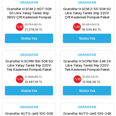
GRANDFAR
GRANDFAR
Grandfar H SCM 2-60T-50lt
Grandfar H SCM 2-55-50lt 50
50 Litre Yatay Tanklı 3Hp
Litre Yatay Tanklı 2Hp 220V
380V Çift Kademeli Pompalı
Çift Kademeli Pompalı Paket
Paket Hidrofor
Hidrofor
23.754,60 TL
20.034,00 TL
%10
%10
21.379,14 TL
18.030,60 TL
Stokta Yok
Stokta Yok
GRANDFAR
GRANDFAR
Grandfar H SCPM 158-50lt 50
Grandfar H SCPM 158-24lt 24
Litre Yatay Tanklı 1Hp 220V
Litre Yatay Tanklı 1Hp 220V
Tek Kademeli Pompalı Paket
Tek Kademeli Pompalı Paket
Hidrofor
Hidrofor
14.996,88 TL
13.451,40 TL
%10
%10
13.497,19 TL
12.106,26 TL
Stokta Yok
Stokta Yok
GRANDFAR
GRANDFAR
Grandfar AUTO-JetS 100-50lt
Grandfar AUTO-JetS 100-24lt