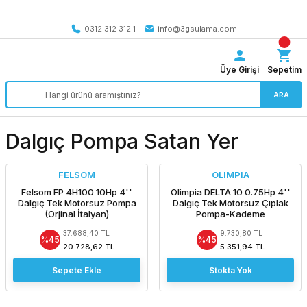
Tüm Türkiye’ye SEÇİLİ ÜRÜNLERDE 4000 TL VE ÜZERİ
kargo bedava
0312 312 312 1
info@3gsulama.com
Üye Girişi
Sepetim
ARA
Dalgıç Pompa Satan Yer
FELSOM
OLIMPIA
Felsom FP 4H100 10Hp 4''
Olimpia DELTA 10 0.75Hp 4''
Dalgıç Tek Motorsuz Pompa
Dalgıç Tek Motorsuz Çıplak
(Orjinal İtalyan)
Pompa-Kademe
37.688,40 TL
9.730,80 TL
%45
%45
20.728,62 TL
5.351,94 TL
Sepete Ekle
Stokta Yok